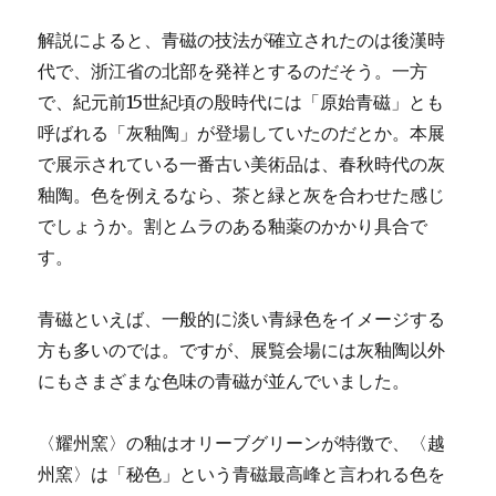
解説によると、青磁の技法が確立されたのは後漢時
代で、浙江省の北部を発祥とするのだそう。一方
で、紀元前15世紀頃の殷時代には「原始青磁」とも
呼ばれる「灰釉陶」が登場していたのだとか。本展
で展示されている一番古い美術品は、春秋時代の灰
釉陶。色を例えるなら、茶と緑と灰を合わせた感じ
でしょうか。割とムラのある釉薬のかかり具合で
す。
青磁といえば、一般的に淡い青緑色をイメージする
方も多いのでは。ですが、展覧会場には灰釉陶以外
にもさまざまな色味の青磁が並んでいました。
〈耀州窯〉の釉はオリーブグリーンが特徴で、〈越
州窯〉は「秘色」という青磁最高峰と言われる色を