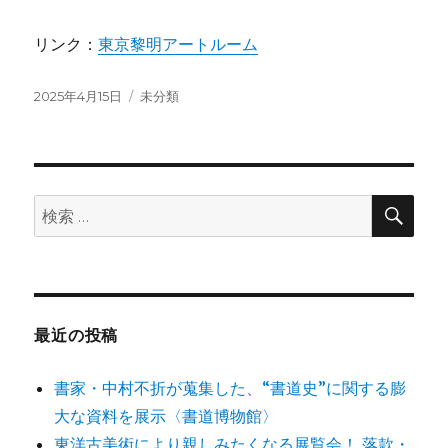
リンク：
東京黎明アートルーム
投
カ
2025年4月15日
未分類
稿
テ
日:
ゴ
リ
ー
検
検
索
索:
最近の投稿
書家・中村不折が蒐集した、“書道史”に関する膨
大な資料を展示〈書道博物館〉
東洋古美術により親しみたくなる展覧会！ 落款・