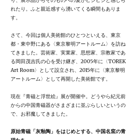
り、展示品からそのものへの愛がヒシヒシと感じら
れたり。ふと親近感すら湧いてくる瞬間もありま
す。
さて、今回は個人美術館のひとつといえる、東京
都・東中野にある〈東京黎明アートルーム〉を訪ね
てきました。芸術家、実業家、思想家、宗教家であ
る岡田茂吉氏の心を受け継ぎ、2005年に〈TOREK
Art Room〉として設立され、2015年に〈東京黎明
アートルーム〉として再開した美術館です。
現在『青磁と浮世絵』展が開催中。どうやら紀元前
からの中国青磁器がさまざまに並ぶらしいというの
で、お邪魔してきました。
原始青磁「灰釉陶」をはじめとする、中国名窯の青