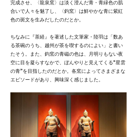
完成させ、〈龍泉窯〉は淡く澄んだ青・青緑色の肌
合いで人々を魅了し、〈鈞窯〉は鮮やかな青に紫紅
色の斑文を生みだしたのだとか。
ちなみに『茶経』を著述した文筆家・陸羽は「数あ
る茶碗のうち、越州が茶を喫するのによい」と書い
たそう。また、鈞窯の青磁の色は、月明りもない夜
空に目を凝らすなかで、ぼんやりと見えてくる“星雲
の青”を目指したのだとか。各窯によってさまざまな
エピソードがあり、興味深く感じました。