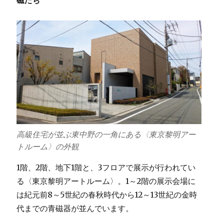
磁たち
高級住宅が並ぶ東中野の一角にある〈東京黎明アー
トルーム〉の外観
1階、2階、地下1階と、3フロアで展示が行われてい
る〈東京黎明アートルーム〉。1～2階の展示会場に
は紀元前8～5世紀の春秋時代から12～13世紀の金時
代までの青磁器が並んでいます。