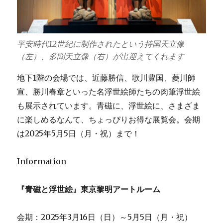
平安時代12世紀に制作されたという持国天立像
（左）、多聞天立像（右）が出迎えてくれます
地下1階の会場では、近藤勝信、歌川豊国、菱川師
宣、勝川春章といった名浮世絵師たちの肉筆浮世絵
も展示されています。青磁に、浮世絵に、さまざま
に楽しめるなんて、ちょっぴりお得な展覧会。会期
は2025年5月5日（月・祝）まで！
Information
『青磁と浮世絵』東京黎明アートルーム
会期：2025年3月16日（日）～5月5日（月・祝）