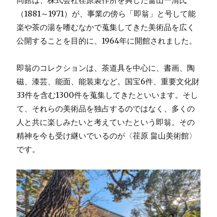
同館は、株式会社荏原製作所を興した畠山一清氏
（1881～1971）が、事業の傍ら「即翁」と号して能
楽や茶の湯を嗜むなかで蒐集してきた美術品を広く
公開することを目的に、1964年に開館されました。
即翁のコレクションは、茶道具を中心に、書画、陶
磁、漆芸、能面、能装束など。国宝6件、重要文化財
33件を含む1300件を蒐集してきたといいます。そし
て、それらの美術品を独占するのではなく、多くの
人と共に楽しみたいと考えていたという即翁。その
精神を今も受け継いでいるのが〈荏原 畠山美術館〉
です。