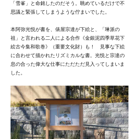
「雪峯」と命銘したのだそう。眺めているだけで不
思議と緊張してしまうような佇まいでした。
本阿弥光悦が書を、俵屋宗達が下絵と、「琳派の
祖」と言われる二人による合作《金銀泥四季草花下
絵古今集和歌巻》（重要文化財）も！ 見事な下絵
に合わせて描かれたリズミカルな書。光悦と宗達の
息の合った偉大な仕事にただただ見入ってしまいま
した。