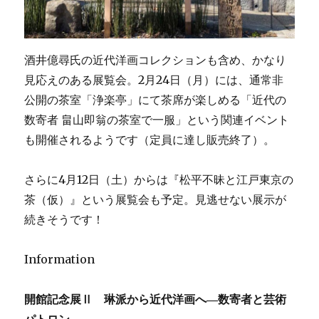
酒井億尋氏の近代洋画コレクションも含め、かなり
見応えのある展覧会。2月24日（月）には、通常非
公開の茶室「浄楽亭」にて茶席が楽しめる「近代の
数寄者 畠山即翁の茶室で一服」という関連イベント
も開催されるようです（定員に達し販売終了）。
さらに4月12日（土）からは『松平不昧と江戸東京の
茶（仮）』という展覧会も予定。見逃せない展示が
続きそうです！
Information
開館記念展Ⅱ 琳派から近代洋画へ―数寄者と芸術