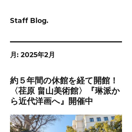
Staff Blog.
月:
2025年2月
約５年間の休館を経て開館！
〈荏原 畠山美術館〉『琳派か
ら近代洋画へ』開催中