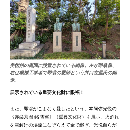
美術館の庭園に設置されている銅像。左が即翁像、
右は機械工学者で即翁の恩師という井口在屋氏の銅
像。
展示されている重要文化財に眼福！
また、即翁がこよなく愛したという、本阿弥光悦の
《赤楽茶碗 銘 雪峯》（重要文化財）も展示。火割れ
を雪解けの渓流になぞらえて金で継ぎ、光悦自らが