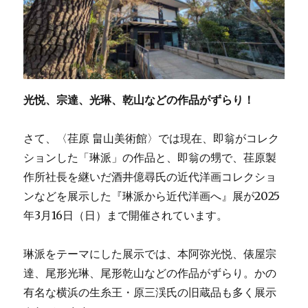
光悦、宗達、光琳、乾山などの作品がずらり！
さて、〈荏原 畠山美術館〉では現在、即翁がコレク
ションした「琳派」の作品と、即翁の甥で、荏原製
作所社長を継いだ酒井億尋氏の近代洋画コレクショ
ンなどを展示した『琳派から近代洋画へ』展が2025
年3月16日（日）まで開催されています。
琳派をテーマにした展示では、本阿弥光悦、俵屋宗
達、尾形光琳、尾形乾山などの作品がずらり。かの
有名な横浜の生糸王・原三渓氏の旧蔵品も多く展示