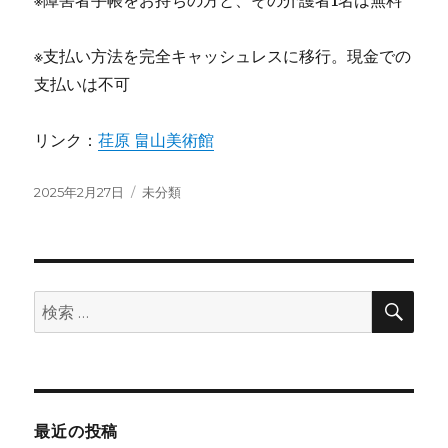
※障害者手帳をお持ちの方と、その介護者1名は無料
※支払い方法を完全キャッシュレスに移行。現金での
支払いは不可
リンク：
荏原 畠山美術館
投
カ
2025年2月27日
未分類
稿
テ
日:
ゴ
リ
ー
検
検
索
索:
最近の投稿