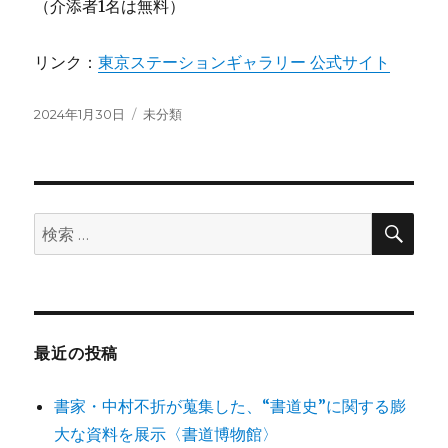
（介添者1名は無料）
リンク：
東京ステーションギャラリー 公式サイト
投
カ
2024年1月30日
未分類
稿
テ
日:
ゴ
リ
ー
検
検
索
索:
最近の投稿
書家・中村不折が蒐集した、“書道史”に関する膨
大な資料を展示〈書道博物館〉