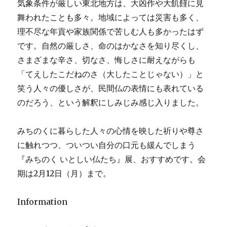
気象条件が厳しい東北地方は、大凶作や大飢饉に見
舞われたことも多々。地域によっては災害も多く、
理不尽な年貢や家族関係で苦しむ人も多かったはず
です。自然の厳しさ、命のはかなさを知り尽くし、
さまざまな辛さ、切なさ、悔しさに耐えながらも
「てえしたこだねのさ（大したことじゃない）」と
笑う人々の優しさが、民間仏の表情にも表れている
のだろう、という解釈にしみじみ感じ入りました。
みちのくに暮らした人々の心情を映した祈りや尊さ
に触れつつ、ついつい自分の口元も緩んでしまう
『みちのく いとしい仏たち』展、おすすめです。会
期は2月12日（月）まで。
Information