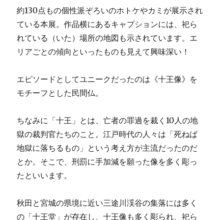
約130点もの個性派ぞろいのホトケやカミが展示され
ている本展。作品横にあるキャプションには、祀ら
れている（いた）場所の地図も示されています。エ
リアごとの傾向といったものも見えて興味深い！
エピソードとしてユニークだったのは《十王像》を
モチーフとした民間仏。
ちなみに「十王」とは、亡者の罪過を裁く10人の地
獄の裁判官たちのこと。江戸時代の人々は「死ねば
地獄に落ちるもの」という考え方が主流だったのだ
とか。そこで、刑罰に手加減を願った像を多く彫っ
たといいます。
秋田と宮城の県境に近い三途川渓谷の集落には多く
の「十王堂」が存在し、十王像も多く彫られ、祀ら