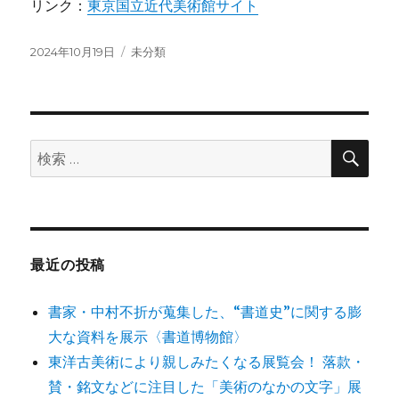
リンク：
東京国立近代美術館サイト
投
カ
2024年10月19日
未分類
稿
テ
日:
ゴ
リ
ー
検
検
索
索:
最近の投稿
書家・中村不折が蒐集した、“書道史”に関する膨
大な資料を展示〈書道博物館〉
東洋古美術により親しみたくなる展覧会！ 落款・
賛・銘文などに注目した「美術のなかの文字」展