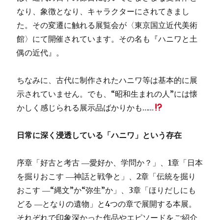
なり、象徴となり、キャラクターにされてきまし
た。その変遷に触れる展覧会が〈東京国立近代美術
館〉にて開催されています。その名も『ハニワと土
偶の近代』。
ちなみに、古代に制作されたハニワ等は基本的に展
示されていません。でも、“昭和生まれの人”には懐
かしく感じられる展示品ばかりかも……
日常に深く浸透している「ハニワ」という存在
序章「好古と考古 ―愛好か、学問か？」、1章「日本
を掘りおこす ―神話と戦争と」、2章「伝統を掘り
おこす ―“縄文”か“弥生”か」、3章「ほりだしにも
どる ―となりの遺物」と4つの章で展開する本展。
それぞれで印象深かった作品やエピソードをご紹介