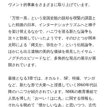
ヴメント的事象をさまざまに取り上げています。
「万世一系」という皇国史観の脱却を喫緊の課題と
した戦後の日本。インターナショナリズムへと梯子
を架け替えるなかで、ハニワを巡る新たな論争も
次々と勃発していったようです。そのひとつが岡本
太郎による「縄文か、弥生か？」という伝統論争。
ほかにも出土遺物の美的な価値を発見したイサム・
ノグチのエピソードなど、多角的な視点の展示が展
開されています。
最後となる3章では、オカルト、SF、特撮、マンガ
など、新たな形で大衆へと浸透していく1960年代以
降のハニワが紹介されています。NHKの教育番組で
人気を博した「おーい！はに丸」に関する情報も。
それらを眺めて「懐かしいなあ」と思いつつ、古代