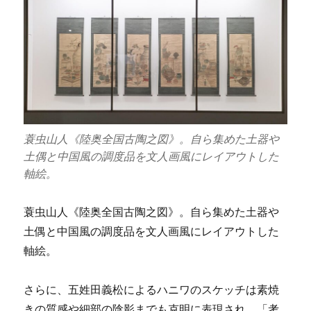
蓑虫山人《陸奥全国古陶之図》。自ら集めた土器や
土偶と中国風の調度品を文人画風にレイアウトした
軸絵。
蓑虫山人《陸奥全国古陶之図》。自ら集めた土器や
土偶と中国風の調度品を文人画風にレイアウトした
軸絵。
さらに、五姓田義松によるハニワのスケッチは素焼
きの質感や細部の陰影までも克明に表現され、「考