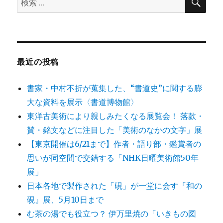
索
索:
最近の投稿
書家・中村不折が蒐集した、“書道史”に関する膨
大な資料を展示〈書道博物館〉
東洋古美術により親しみたくなる展覧会！ 落款・
賛・銘文などに注目した「美術のなかの文字」展
【東京開催は6/21まで】作者・語り部・鑑賞者の
思いが同空間で交錯する「NHK日曜美術館50年
展」
日本各地で製作された「硯」が一堂に会す『和の
硯』展、5月10日まで
む茶の湯でも役立つ？ 伊万里焼の「いきもの図