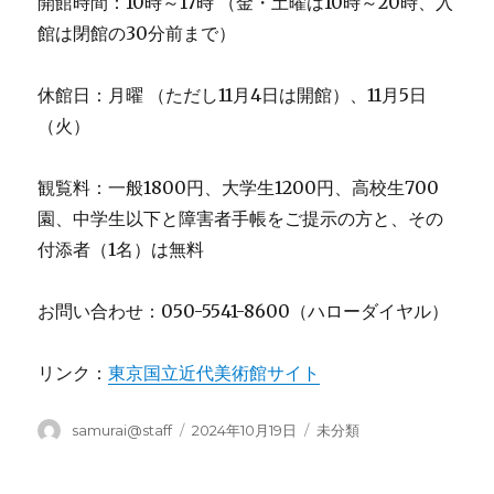
開館時間：10時～17時 （金・土曜は10時～20時、入
館は閉館の30分前まで）
休館日：月曜 （ただし11月4日は開館）、11月5日
（火）
観覧料：一般1800円、大学生1200円、高校生700
園、中学生以下と障害者手帳をご提示の方と、その
付添者（1名）は無料
お問い合わせ：050-5541-8600（ハローダイヤル）
リンク：
東京国立近代美術館サイト
投
投
カ
samurai@staff
2024年10月19日
未分類
稿
稿
テ
者
日:
ゴ