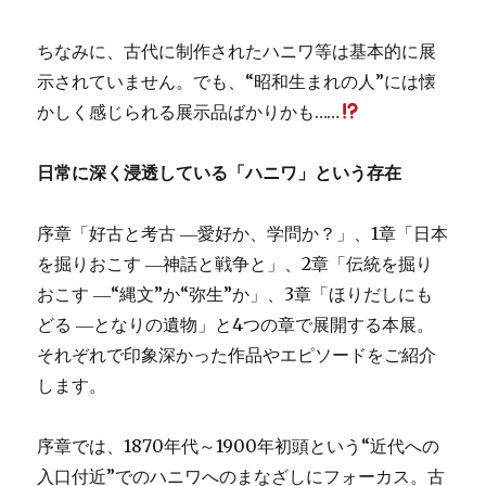
ちなみに、古代に制作されたハニワ等は基本的に展
示されていません。でも、“昭和生まれの人”には懐
かしく感じられる展示品ばかりかも……
日常に深く浸透している「ハニワ」という存在
序章「好古と考古 ―愛好か、学問か？」、1章「日本
を掘りおこす ―神話と戦争と」、2章「伝統を掘り
おこす ―“縄文”か“弥生”か」、3章「ほりだしにも
どる ―となりの遺物」と4つの章で展開する本展。
それぞれで印象深かった作品やエピソードをご紹介
します。
序章では、1870年代～1900年初頭という“近代への
入口付近”でのハニワへのまなざしにフォーカス。古