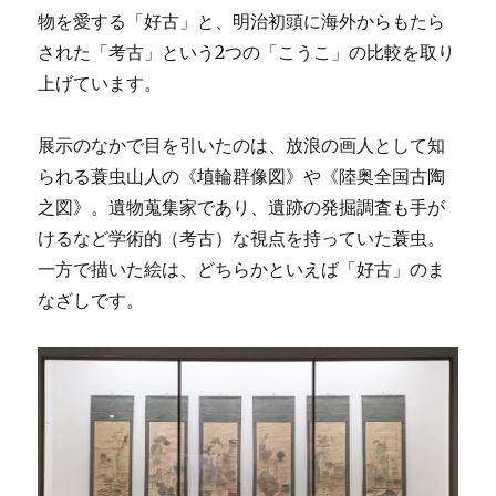
物を愛する「好古」と、明治初頭に海外からもたら
された「考古」という2つの「こうこ」の比較を取り
上げています。
展示のなかで目を引いたのは、放浪の画人として知
られる蓑虫山人の《埴輪群像図》や《陸奥全国古陶
之図》。遺物蒐集家であり、遺跡の発掘調査も手が
けるなど学術的（考古）な視点を持っていた蓑虫。
一方で描いた絵は、どちらかといえば「好古」のま
なざしです。