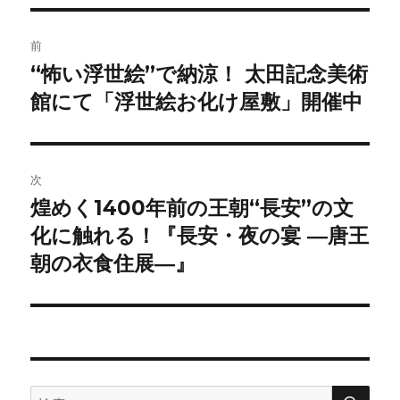
リ
ー
投
前
稿
“怖い浮世絵”で納涼！ 太田記念美術
前
の
館にて「浮世絵お化け屋敷」開催中
ナ
投
ビ
稿:
ゲ
次
煌めく1400年前の王朝“長安”の文
次
ー
の
化に触れる！『長安・夜の宴 ―唐王
シ
投
朝の衣食住展―』
稿:
ョ
ン
検
検