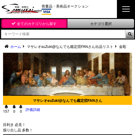
骨董品・美術品オークション
全てのカテゴリから探す
カテゴリ選択

ホーム
マサレオsuZuki@なんでも鑑定団FANさん出品リスト
金彫
マサレオsuZuki@なんでも鑑定団FANさん



評価詳細
157
0
0
目利き 必見！
掘り出し品 多数！