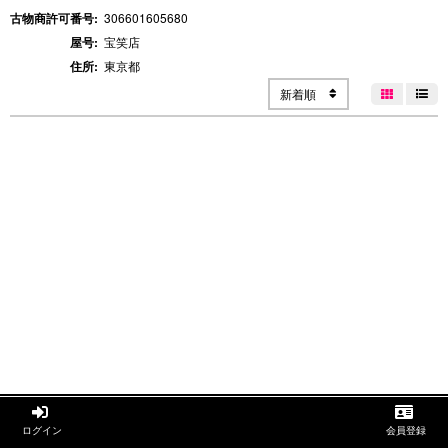
古物商許可番号:
306601605680
屋号:
宝笑店
住所:
東京都
新着順




ログイン
会員登録