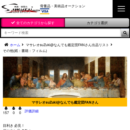
骨董品・美術品オークション
全てのカテゴリから探す
カテゴリ選択

ホーム
マサレオsuZuki@なんでも鑑定団FANさん出品リスト
その他(紙：書籍：フィルム)
マサレオsuZuki@なんでも鑑定団FANさん



評価詳細
157
0
0
目利き 必見！