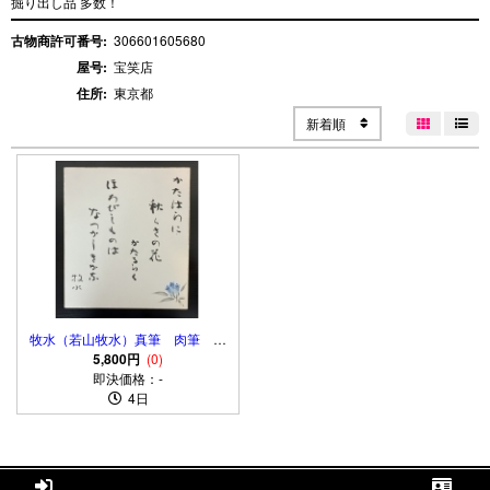
掘り出し品 多数！
古物商許可番号:
306601605680
屋号:
宝笑店
住所:
東京都
新着順


牧水（若山牧水）真筆 肉筆 短
歌「路上」 Wakayama Bokusui
5,800円
(0)
即決価格：-
4日

