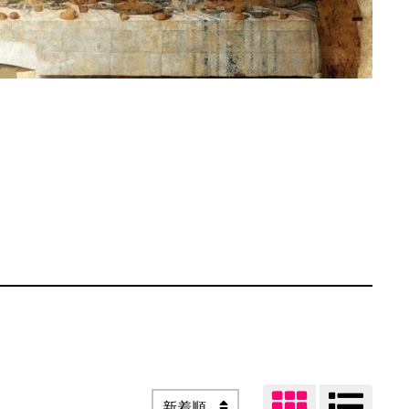


新着順