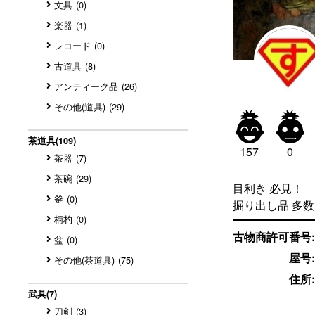
文具
(0)
楽器
(1)
レコード
(0)
古道具
(8)
アンティーク品
(26)
その他(道具)
(29)


茶道具
(109)
157
0
茶器
(7)
茶碗
(29)
目利き 必見！
釜
(0)
掘り出し品 多
柄杓
(0)
古物商許可番号:
盆
(0)
屋号:
その他(茶道具)
(75)
住所:
武具
(7)
刀剣
(3)