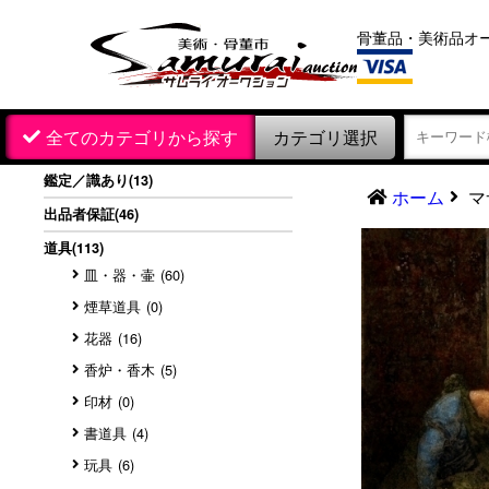
骨董品・美術品オ
カテゴリ選択
全てのカテゴリから探す
鑑定／識あり
(13)
ホーム
マ
出品者保証
(46)
道具
(113)
皿・器・壷
(60)
煙草道具
(0)
花器
(16)
香炉・香木
(5)
印材
(0)
書道具
(4)
玩具
(6)