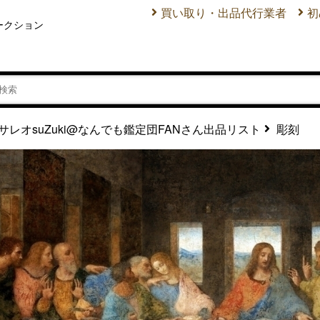
買い取り・出品代行業者
初
ークション
彫刻
サレオsuZuki@なんでも鑑定団FANさん出品リスト