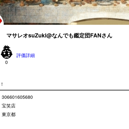
マサレオsuZuki@なんでも鑑定団FANさん

評価詳細
0
数！
306601605680
宝笑店
東京都