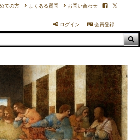
めての方
よくある質問
お問い合わせ


ログイン
会員登録


