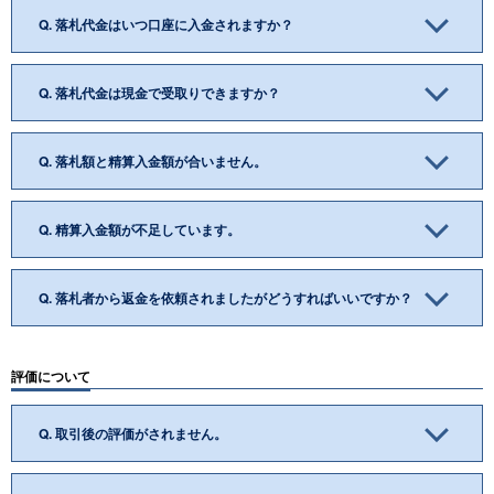
Q. 落札代金はいつ口座に入金されますか？
Q. 落札代金は現金で受取りできますか？
Q. 落札額と精算入金額が合いません。
Q. 精算入金額が不足しています。
Q. 落札者から返金を依頼されましたがどうすればいいですか？
評価について
Q. 取引後の評価がされません。