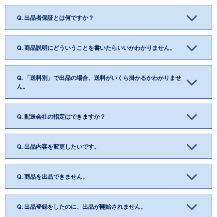
Q. 出品者保証とは何ですか？
Q. 商品説明にどういうことを書いたらいいかわかりません。
Q. 「送料別」で出品の場合、送料がいくら掛かるかわかりませ
ん。
Q. 配送会社の指定はできますか？
Q. 出品内容を変更したいです。
Q. 商品を出品できません。
Q. 出品登録をしたのに、出品が開始されません。