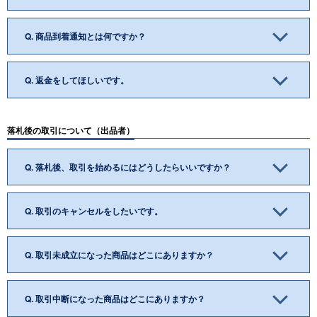
Q. 商品到着通知とは何ですか？
Q. 返金をしてほしいです。
落札後の取引について（出品者）
Q. 落札後、取引を始めるにはどうしたらいいですか？
Q. 取引のキャンセルをしたいです。
Q. 取引未成立になった商品はどこにありますか？
Q. 取引中断になった商品はどこにありますか？