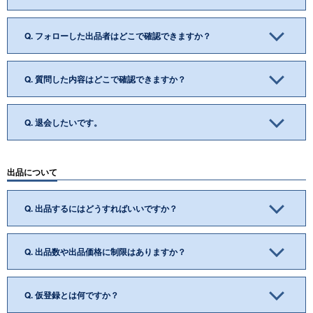
Q. フォローした出品者はどこで確認できますか？
Q. 質問した内容はどこで確認できますか？
Q. 退会したいです。
出品について
Q. 出品するにはどうすればいいですか？
Q. 出品数や出品価格に制限はありますか？
Q. 仮登録とは何ですか？