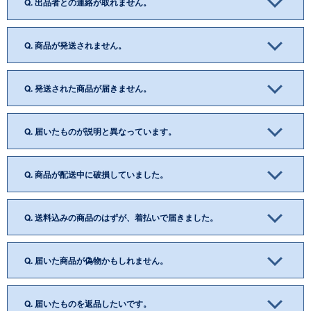
Q. 出品者との連絡が取れません。
Q. 商品が発送されません。
Q. 発送された商品が届きません。
Q. 届いたものが説明と異なっています。
Q. 商品が配送中に破損していました。
Q. 送料込みの商品のはずが、着払いで届きました。
Q. 届いた商品が偽物かもしれません。
Q. 届いたものを返品したいです。