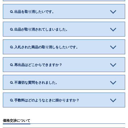
Q. 出品を取り消したいです。
Q. 出品が取り消されてしまいました。
Q. 入札された商品の取り消しをしたいです。
Q. 再出品はどこからできますか？
Q. 不適切な質問をされました。
Q. 手数料はどのようなときに掛かりますか？
価格交渉について