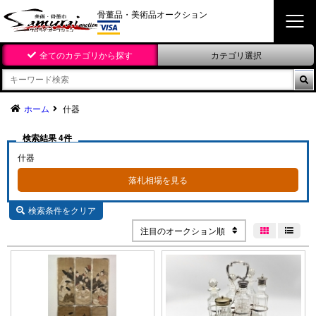
骨董品・美術品オークション
全てのカテゴリから探す
カテゴリ選択

ホーム
什器
検索結果 4件
什器
落札相場を見る

検索条件をクリア
注目のオークション順

