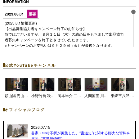
INFORMATION
2023.08.01
重要
(2023.8.1情報更新)
【出品募集協力者キャンペーン終了のお知らせ】
急ではございますが、８月３１日（木）の締め日をもちまして出品協力
者募集キャンペーンを終了とさせていただきます。
※キャンペーンのお支払いは９月２９日（金）が最後となります。
多くのご出品誠にありがとうございます。協力金のお支払いは終了とな
りますが、落札時の手数料は引き続き無料となっておりますので出品の
公式YouTubeチャンネル
ご継続の程是非よろしくお願い致します。
まだまだ課題点が多くご不便をお掛けしておりますが、活性化できるよ
う努めて参ります
-------------------------------------------------------------------------------------------------
頼山陽 円山応挙 画讃 軸 識箱のご紹介！！！【サムライオークション】#骨董品#古美術品#オークションサイト#サムライオークション#掛軸#頼山陽#円山応挙#japaneseart#antique
小野竹喬 秋景山水図 軸 共箱のご紹介！！！【サムライオークション】#骨董品#古美術品#オークションサイト#サムライオークション#掛軸#小野竹喬#japaneseart#antique
岡本半介 二行書 軸のご紹介！！！【サムライオークション】#骨董品#古美術品#オークションサイト#サムライオークション#掛軸#岡本半介#japaneseart#antique
人間国宝 川北良造 棗 共箱のご紹介！！！【サムライオークション】#骨董品#古美術品#オークションサイト#サムライオークション#掛軸#人間国宝#川北良造#japaneseart#antique
東郷平八郎 一行書 軸 識箱のご紹介！！！【サムライオークション】#骨董品#古美術品#オークションサイト#サムライオークション#掛軸#東郷平八郎#japaneseart#antique
--------------------------------------------------------------------------------------
オフィシャルブログ
(2023.2.15情報更新)
【出品募集協力者キャンペーンの単価と出品数変更のお知らせ】
2023年3月計上分より、"出品物1点に対して500円"，"最大20出品／1業
2026.07.15
者"へと変更させていただく運びとなりました。
書家・中村不折が蒐集した、“書道史”に関する膨大な資料を
展示〈書道博物館〉