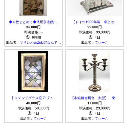
◆６枚まとめて◆俵屋宗達(對青
【ドイツ1900年製 卓上セッ
軒)「三十六歌仙」屏風剥がし ま
35,000円
ト】 ６本＋スタンド ガラス
22,000円
即決価格：-
くり 肉筆
瓶/調味料ボトル 保管箱付
即決価格：33,000円
6時間
き
4日
出品者：
マサレオsuZuki@なんでも
出品者：
てぃーこ
鑑定団FAN
【 ステンドグラス窓 71.7ｃｍ
【本銀鍍金燭台 大型】 東京
】 菊花尽し彫りアールデコ 大
40,000円
TAMIYA １９７４年製
17,000円
即決価格：50,000円
正モダン
即決価格：23,000円
4日
4日
出品者：
てぃーこ
出品者：
てぃーこ