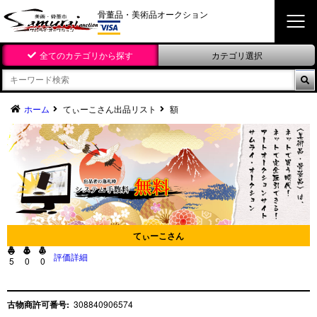
骨董品・美術品オークション
全てのカテゴリから探す
カテゴリ選択

ホーム
てぃーこさん出品リスト
額
てぃーこさん



評価詳細
5
0
0
古物商許可番号:
308840906574