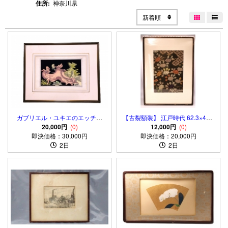
住所:
神奈川県
新着順


ガブリエル・ユキエのエッチン
【古裂額装】 江戸時代 62.3×45.8
グ ジャック・ド・ラジュ原画
20,000円
(0)
12,000円
ｃｍ
(0)
即決価格：30,000円
18世紀ロココ芸術
即決価格：20,000円
2日
2日