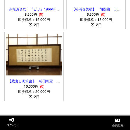
赤松おさむ 『ピサ』1966年
【松浦喜美枝】 胡蝶蘭 日本
水彩画 桑縁ガラス額 画廊シー
8,500円
(0)
画 扇面 額入
6,500円
(0)
即決価格：15,000円
ル
即決価格：13,000円
2日
2日
【蔵出し肉筆書】 松田毅堂
横額/扁額
10,000円
(0)
即決価格：20,000円
2日


ログイン
会員登録