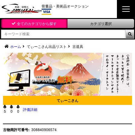
骨董品・美術品オークション
全てのカテゴリから探す
カテゴリ選択

ホーム
てぃーこさん出品リスト
古道具
てぃーこさん



評価詳細
5
0
0
古物商許可番号:
308840906574