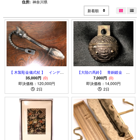
住所:
神奈川県
新着順


【 木製彫金儀式杖 】 インディ
【大陸の馬鈴】 青銅鍍金 倣
オ（南米先住） マプチェ/ケマ
35,000円
(0)
古 骨董・古玩
7,000円
(0)
即決価格：120,000円
ムル
即決価格：14,000円
2日
2日