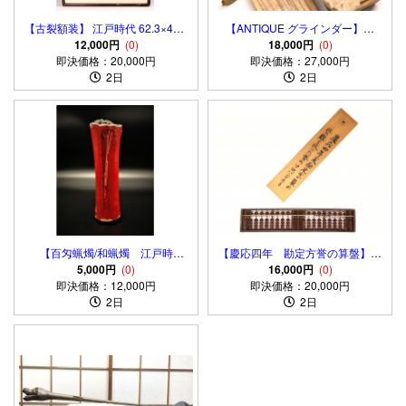
【古裂額装】 江戸時代 62.3×45.8
【ANTIQUE グラインダー】乳
12,000円
ｃｍ
(0)
棒 17世紀 フランス製 桐箱
18,000円
(0)
即決価格：20,000円
即決価格：27,000円
入
2日
2日
【百匁蝋燭/和蝋燭 江戸時
【慶応四年 勘定方誉の算盤】
代】 蔵出初 骨董
5,000円
(0)
伝世品 起倒流柔術指南極め
16,000円
(0)
即決価格：12,000円
即決価格：20,000円
2日
2日