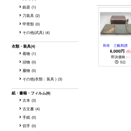
銃器
(1)
刀装具
(2)
甲冑類
(0)
その他(武具)
(4)
和本 三帳和讃 
衣類・装具
(4)
木箱入り 版画 
6,000円
(0)
着物
(1)
物 親鸞聖人
即決価格：-
頭物
(0)
5日
履物
(0)
その他(衣類：装具 )
(3)
紙・書籍・フィルム
(8)
古本
(3)
古文書
(4)
手紙
(0)
切手
(0)