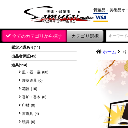
骨董品・美術品オ
カテゴリ選択
全てのカテゴリから探す
鑑定／識あり
(11)
ホーム
り
出品者保証
(45)
道具
(114)
皿・器・壷
(60)
煙草道具
(0)
花器
(16)
香炉・香木
(6)
印材
(0)
書道具
(4)
玩具
(6)