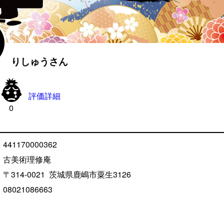
りしゅうさん

評価詳細
0
441170000362
古美術理修庵
〒314-0021
茨城県鹿嶋市粟生
3126
08021086663