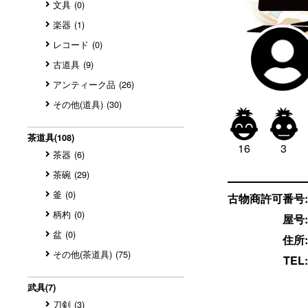
文具
(0)
楽器
(1)
レコード
(0)
古道具
(9)
アンティーク品
(26)
その他(道具)
(30)


茶道具
(108)
16
3
茶器
(6)
茶碗
(29)
釜
(0)
古物商許可番号:
柄杓
(0)
屋号:
盆
(0)
住所:
その他(茶道具)
(75)
TEL:
武具
(7)
刀剣
(3)