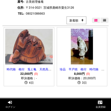
屋号:
古美術理修庵
住所:
〒314-0021
茨城県鹿嶋市粟生
3126
TEL:
08021086663
新着順


時代物 根付 兎と亀 天然高級
珍品 平戸焼 根付 時代物 堤
素材 江戸時代
22,000円
(0)
8,000円
物
(0)
即決価格：-
即決価格：20,000円
4日
3日


ログイン
会員登録