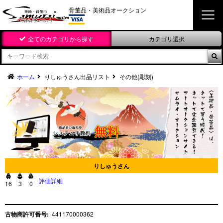
骨董品・美術品オークション
全てのカテゴリから探す
カテゴリ選択

ホーム
りしゅうさん出品リスト
その他(彫刻)
りしゅうさん



評価詳細
16
3
0
古物商許可番号:
441170000362