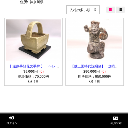
住所:
神奈川県
入札の多い順


【 逆蕨手貼花文手炉 】 ヘレニ
【倣三国時代説唱俑】 加彩陶
35,000円
ズム文化
(0)
俑 伝出土古玩 58ｃｍ/10.2ｋ
280,000円
(0)
即決価格：70,000円
即決価格：950,000円
ｇ
4日
4日


ログイン
会員登録