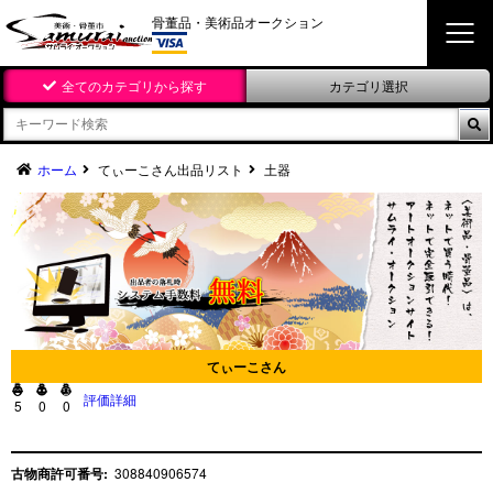
骨董品・美術品オークション
全てのカテゴリから探す
カテゴリ選択

ホーム
てぃーこさん出品リスト
土器
てぃーこさん



評価詳細
5
0
0
古物商許可番号:
308840906574