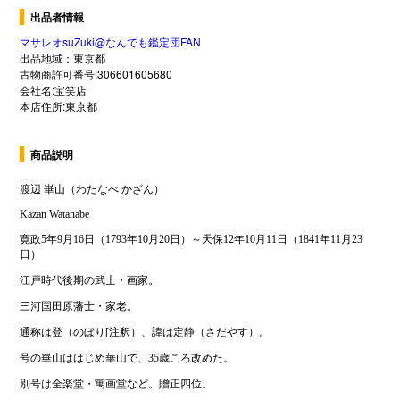
出品者情報
マサレオsuZuki@なんでも鑑定団FAN
出品地域：東京都
古物商許可番号:306601605680
会社名:宝笑店
本店住所:東京都
商品説明