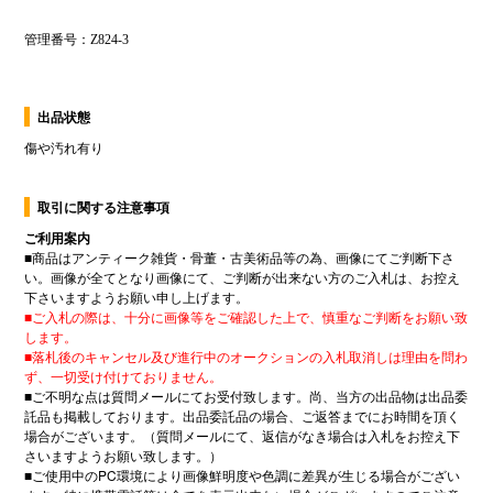
出品状態
傷や汚れ有り
取引に関する注意事項
ご利用案内
■
商品はアンティーク雑貨・骨董・古美術品等の為、画像にてご判断下さ
い。画像が全てとなり画像にて、ご判断が出来ない方のご入札は、お控え
下さいますようお願い申し上げます。
■
ご入札の際は、十分に画像等をご確認した上で、慎重なご判断をお願い致
します。
■
落札後のキャンセル及び進行中のオークションの入札取消しは理由を問わ
ず、一切受け付けておりません。
■
ご不明な点は質問メールにてお受付致します。尚、当方の出品物は出品委
託品も掲載しております。出品委託品の場合、ご返答までにお時間を頂く
場合がございます。（質問メールにて、返信がなき場合は入札をお控え下
さいますようお願い致します。）
■
ご使用中の
PC
環境により画像鮮明度や色調に差異が生じる場合がござい