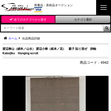
骨董品・美術品オークション
全てのカテゴリから探す
カテゴリ選択

ホーム
出品商品詳細
渡辺崋山（絹本／山水） 渡辺小崋（紙本／花） 親子 貼り混ぜ 掛軸
Kakejiku Hanging scroll
4942