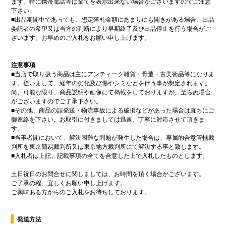
ます。特に携帯電話等は全てを表示出来ない場合がございますのでご注意
下さい。
■
出品期間中であっても、想定落札金額にあまりにも開きがある場合、出品
委託者の希望又は当方の判断により早期終了及び出品停止を行う場合がご
ざいます。お早めのご入札をお願い申し上げます。
注意事項
■
当店で取り扱う商品は主にアンティーク雑貨・骨董・古美術品等になりま
す。従いまして、経年の劣化及び傷やシミなどを伴う事が想定されます。
尚、可能な限り、商品説明や画像にて掲載をしておりますが、至らぬ場合
がございますのでご了承下さい。
■
その他、商品の誤発送・物流事故による破損などがあった場合は直ちにご
御連絡を下さい。お取引に付きましては迅速、丁寧に対応させて頂きま
す。
■
当事者間において、解決困難な問題が発生した場合は、専属的合意管轄裁
判所を東京簡易裁判所又は東京地方裁判所にて解決する事と致します。
■
入札者は上記、記載事項の全てを合意した上で入札したものとします。
土日祝日のお問合せに関しましては、お時間を頂く場合がございます。
ご了承の程、宜しくお願い申し上げます。
ご興味ある方からのご入札をお待ちしております。
発送方法