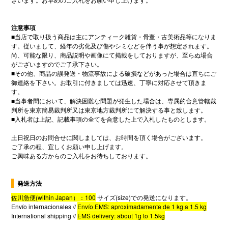
注意事項
■
当店で取り扱う商品は主にアンティーク雑貨・骨董・古美術品等になりま
す。従いまして、経年の劣化及び傷やシミなどを伴う事が想定されます。
尚、可能な限り、商品説明や画像にて掲載をしておりますが、至らぬ場合
がございますのでご了承下さい。
■
その他、商品の誤発送・物流事故による破損などがあった場合は直ちにご
御連絡を下さい。お取引に付きましては迅速、丁寧に対応させて頂きま
す。
■
当事者間において、解決困難な問題が発生した場合は、専属的合意管轄裁
判所を東京簡易裁判所又は東京地方裁判所にて解決する事と致します。
■
入札者は上記、記載事項の全てを合意した上で入札したものとします。
土日祝日のお問合せに関しましては、お時間を頂く場合がございます。
ご了承の程、宜しくお願い申し上げます。
ご興味ある方からのご入札をお待ちしております。
発送方法
佐川急便
(within Japan
）：100
サイズ
(size)
での発送になります。
Envío internacionales //
Envío EMS: aproximadamente de 1
kg a 1.5
kg
International shipping //
EMS delivery: about 1
g to 1.5
kg