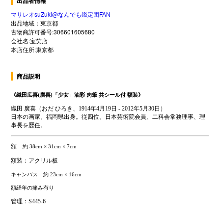
出品者情報
マサレオsuZuki@なんでも鑑定団FAN
出品地域：東京都
古物商許可番号:306601605680
会社名:宝笑店
本店住所:東京都
商品説明