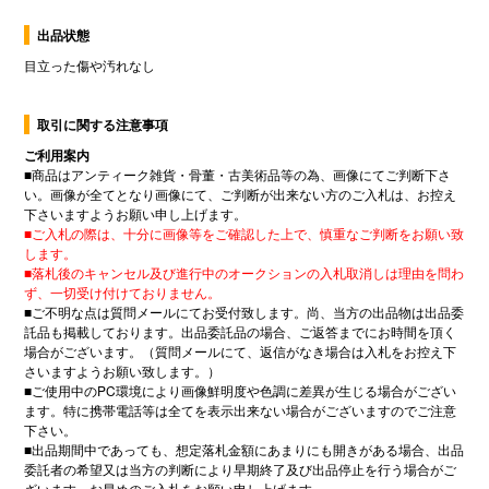
出品状態
目立った傷や汚れなし
取引に関する注意事項
ご利用案内
■
商品はアンティーク雑貨・骨董・古美術品等の為、画像にてご判断下さ
い。画像が全てとなり画像にて、ご判断が出来ない方のご入札は、お控え
下さいますようお願い申し上げます。
■
ご入札の際は、十分に画像等をご確認した上で、慎重なご判断をお願い致
します。
■
落札後のキャンセル及び進行中のオークションの入札取消しは理由を問わ
ず、一切受け付けておりません。
■
ご不明な点は質問メールにてお受付致します。尚、当方の出品物は出品委
託品も掲載しております。出品委託品の場合、ご返答までにお時間を頂く
場合がございます。（質問メールにて、返信がなき場合は入札をお控え下
さいますようお願い致します。）
■
ご使用中の
PC
環境により画像鮮明度や色調に差異が生じる場合がござい
ます。特に携帯電話等は全てを表示出来ない場合がございますのでご注意
下さい。
■
出品期間中であっても、想定落札金額にあまりにも開きがある場合、出品
委託者の希望又は当方の判断により早期終了及び出品停止を行う場合がご
ざいます。お早めのご入札をお願い申し上げます。