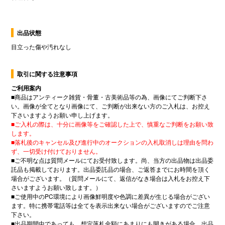
出品状態
目立った傷や汚れなし
取引に関する注意事項
ご利用案内
■
商品はアンティーク雑貨・骨董・古美術品等の為、画像にてご判断下さ
い。画像が全てとなり画像にて、ご判断が出来ない方のご入札は、お控え
下さいますようお願い申し上げます。
■
ご入札の際は、十分に画像等をご確認した上で、慎重なご判断をお願い致
します。
■
落札後のキャンセル及び進行中のオークションの入札取消しは理由を問わ
ず、一切受け付けておりません。
■
ご不明な点は質問メールにてお受付致します。尚、当方の出品物は出品委
託品も掲載しております。出品委託品の場合、ご返答までにお時間を頂く
場合がございます。（質問メールにて、返信がなき場合は入札をお控え下
さいますようお願い致します。）
■
ご使用中の
PC
環境により画像鮮明度や色調に差異が生じる場合がござい
ます。特に携帯電話等は全てを表示出来ない場合がございますのでご注意
下さい。
■
出品期間中であっても、想定落札金額にあまりにも開きがある場合、出品