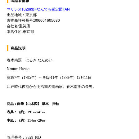
出品者情報
マサレオsuZuki@なんでも鑑定団FAN
出品地域：東京都
古物商許可番号:306601605680
会社名:宝笑店
本店住所:東京都
商品説明