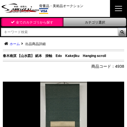
骨董品・美術品オークション
全てのカテゴリから探す
カテゴリ選択

ホーム
出品商品詳細
春木南溟 【山水図】 紙本 掛軸 Edo Kakejiku Hanging scroll
4938