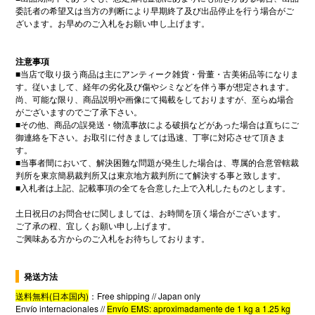
委託者の希望又は当方の判断により早期終了及び出品停止を行う場合がご
ざいます。お早めのご入札をお願い申し上げます。
注意事項
■
当店で取り扱う商品は主にアンティーク雑貨・骨董・古美術品等になりま
す。従いまして、経年の劣化及び傷やシミなどを伴う事が想定されます。
尚、可能な限り、商品説明や画像にて掲載をしておりますが、至らぬ場合
がございますのでご了承下さい。
■
その他、商品の誤発送・物流事故による破損などがあった場合は直ちにご
御連絡を下さい。お取引に付きましては迅速、丁寧に対応させて頂きま
す。
■
当事者間において、解決困難な問題が発生した場合は、専属的合意管轄裁
判所を東京簡易裁判所又は東京地方裁判所にて解決する事と致します。
■
入札者は上記、記載事項の全てを合意した上で入札したものとします。
土日祝日のお問合せに関しましては、お時間を頂く場合がございます。
ご了承の程、宜しくお願い申し上げます。
ご興味ある方からのご入札をお待ちしております。
発送方法
送料無料
(
日本国内
)
：
Free shipping // Japan only
Envío internacionales //
Envío EMS: aproximadamente de 1
kg a 1.25
kg