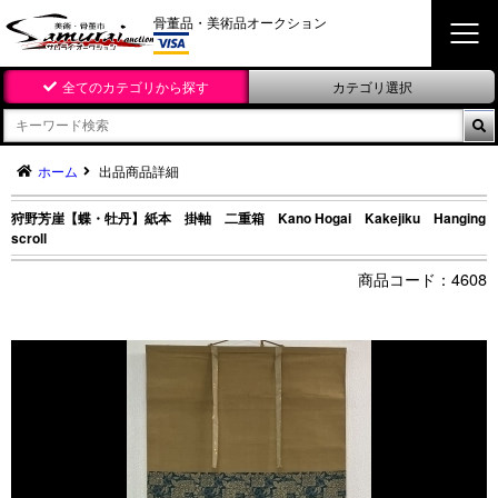
骨董品・美術品オークション
全てのカテゴリから探す
カテゴリ選択

ホーム
出品商品詳細
狩野芳崖【蝶・牡丹】紙本 掛軸 二重箱 Kano Hogai Kakejiku Hanging
scroll
4608