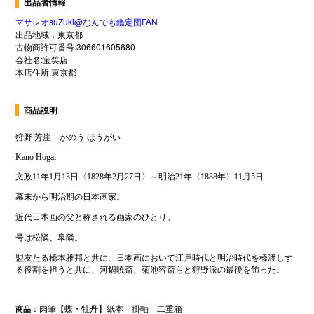
出品者情報
マサレオsuZuki@なんでも鑑定団FAN
出品地域：東京都
古物商許可番号:306601605680
会社名:宝笑店
本店住所:東京都
商品説明