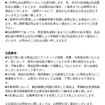
■
ご不明な点は質問メールにてお受付致します。尚、当方の出品物は出品委
託品も掲載しております。出品委託品の場合、ご返答までにお時間を頂く
場合がございます。（質問メールにて、返信がなき場合は入札をお控え下
さいますようお願い致します。）
■
ご使用中の
PC
環境により画像鮮明度や色調に差異が生じる場合がござい
ます。特に携帯電話等は全てを表示出来ない場合がございますのでご注意
下さい。
■
出品期間中であっても、想定落札金額にあまりにも開きがある場合、出品
委託者の希望又は当方の判断により早期終了及び出品停止を行う場合がご
ざいます。お早めのご入札をお願い申し上げます。
注意事項
■
当店で取り扱う商品は主にアンティーク雑貨・骨董・古美術品等になりま
す。従いまして、経年の劣化及び傷やシミなどを伴う事が想定されます。
尚、可能な限り、商品説明や画像にて掲載をしておりますが、至らぬ場合
がございますのでご了承下さい。
■
その他、商品の誤発送・物流事故による破損などがあった場合は直ちにご
御連絡を下さい。お取引に付きましては迅速、丁寧に対応させて頂きま
す。
■
当事者間において、解決困難な問題が発生した場合は、専属的合意管轄裁
判所を東京簡易裁判所又は東京地方裁判所にて解決する事と致します。
■
入札者は上記、記載事項の全てを合意した上で入札したものとします。
土日祝日のお問合せに関しましては、お時間を頂く場合がございます。