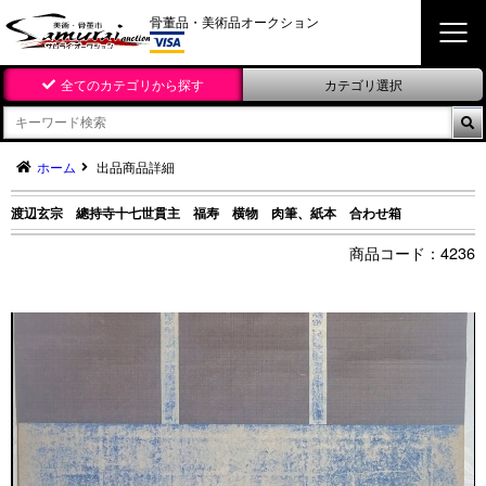
骨董品・美術品オークション
全てのカテゴリから探す
カテゴリ選択

ホーム
出品商品詳細
渡辺玄宗 總持寺十七世貫主 福寿 横物 肉筆、紙本 合わせ箱
4236