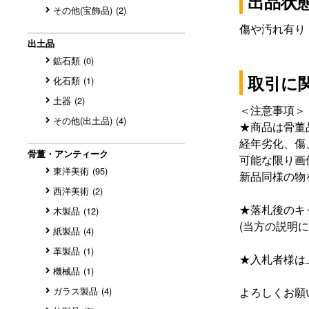
出品状
その他(宝飾品)
(2)
傷や汚れ有り
出土品
鉱石類
(0)
取引に
化石類
(1)
土器
(2)
＜注意事項＞
その他(出土品)
(4)
★商品は骨董
経年劣化、
骨董・アンティーク
可能な限り画
東洋美術
(95)
新品同様の物
西洋美術
(2)
★落札後のキ
木製品
(12)
(当方の説明
紙製品
(4)
革製品
(1)
★入札者様は
機械品
(1)
ガラス製品
(4)
よろしくお願