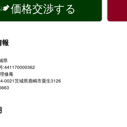
価格交渉する

情報
城県
41170000362
術理修庵
4-0021茨城県鹿嶋市粟生3126
6663
明