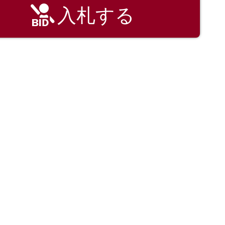
入札する
