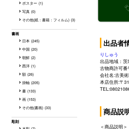
ポスター
(1)
写真
(0)
その他(紙：書籍：フィルム)
(3)
書画
日本
(245)
出品者
中国
(20)
りしゅう
朝鮮
(2)
出品地域：茨
西洋
(1)
古物商許可番号:4
額
(26)
会社名:古美
本店住所:〒31
掛軸
(205)
TEL:0802108
書
(133)
画
(153)
その他(書画)
(33)
商品説
彫刻
木彫
(7)