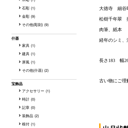
石彫
(1)
金彫
(9)
その他(彫刻)
(9)
什器
家具
(1)
建具
(1)
屏風
(1)
その他(什器)
(2)
宝飾品
アクセサリー
(1)
時計
(0)
記章
(0)
装飾品
(2)
根付
(1)