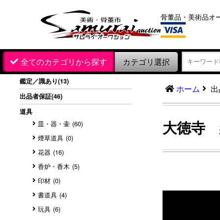
骨董品・美術品オ
カテゴリ選択
全てのカテゴリから探す
鑑定／識あり
(13)
出
ホーム
出品者保証
(46)
道具
大徳寺 
皿・器・壷
(60)
煙草道具
(0)
花器
(16)
香炉・香木
(5)
印材
(0)
書道具
(4)
玩具
(6)