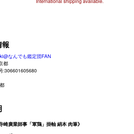
International shipping available.
情報
uki@なんでも鑑定団FAN
京都
06601605680
京都
明