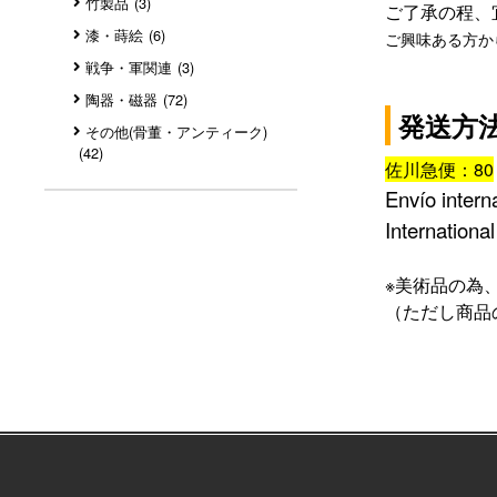
竹製品
(3)
ご了承の程、
漆・蒔絵
(6)
ご興味ある方か
戦争・軍関連
(3)
陶器・磁器
(72)
発送方
その他(骨董・アンティーク)
(42)
佐川急便：80
Envío intern
International
※
美術品の為
（ただし商品