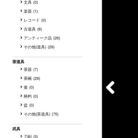
文具
(0)
楽器
(1)
レコード
(0)
古道具
(8)
アンティーク品
(26)
その他(道具)
(29)
茶道具
茶器
(7)
茶碗
(29)
釜
(0)
柄杓
(0)
盆
(0)
その他(茶道具)
(75)
武具
刀剣
(3)