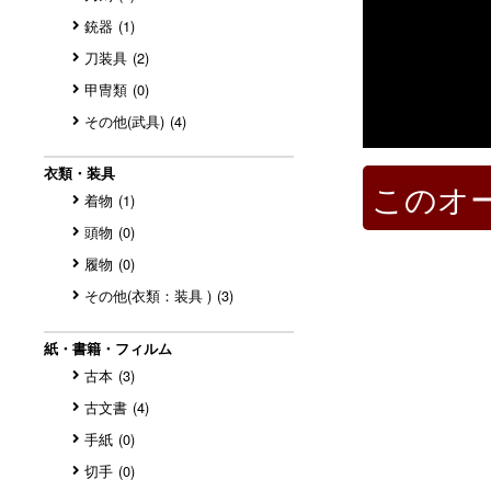
銃器
(1)
刀装具
(2)
甲冑類
(0)
その他(武具)
(4)
衣類・装具
このオ
着物
(1)
頭物
(0)
履物
(0)
その他(衣類：装具 )
(3)
紙・書籍・フィルム
古本
(3)
古文書
(4)
手紙
(0)
切手
(0)