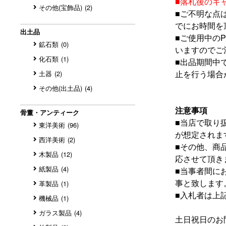
■
落札後のキ
その他(宝飾品)
(2)
■
ご不明な点
でにお時間を
出土品
■
ご使用中の
鉱石類
(0)
いますのでご
化石類
(1)
■
出品期間中
止を行う場合
土器
(2)
その他(出土品)
(4)
注意事項
骨董・アンティーク
■
当店で取り
東洋美術
(96)
が想定されま
西洋美術
(2)
■
その他、商
木製品
(12)
応させて頂き
紙製品
(4)
■
当事者間に
事と致します
革製品
(1)
■
入札者は上
機械品
(1)
ガラス製品
(4)
土日祝日のお