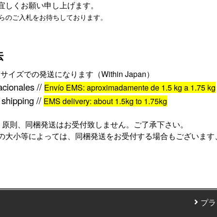
宜しくお願い申し上げます。
らのご入札をお待ちしております。
法
サイズでの発送になります（
Within Japan
）
acionales //
Envío EMS: aproximadamente de 1.5
kg a 1.75
kg
 shipping //
EMS delivery: about 1.5
kg to 1.75
kg
、原則、同梱発送はお受付致しません。ご了承下さい。
の大小等によっては、同梱発送をお受付する場合もございます
プラ