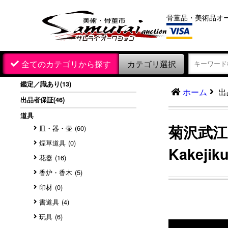
骨董品・美術品オ
カテゴリ選択
全てのカテゴリから探す
鑑定／識あり
(13)
出
ホーム
出品者保証
(46)
道具
菊沢武江
皿・器・壷
(60)
煙草道具
(0)
Kakejik
花器
(16)
香炉・香木
(5)
印材
(0)
書道具
(4)
玩具
(6)