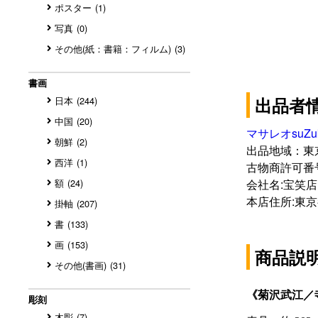
ポスター
(1)
写真
(0)
その他(紙：書籍：フィルム)
(3)
書画
出品者
日本
(244)
中国
(20)
マサレオsuZ
朝鮮
(2)
出品地域：東
西洋
(1)
古物商許可番号:3
会社名:宝笑店
額
(24)
本店住所:東
掛軸
(207)
書
(133)
画
(153)
商品説
その他(書画)
(31)
彫刻
木彫
(7)