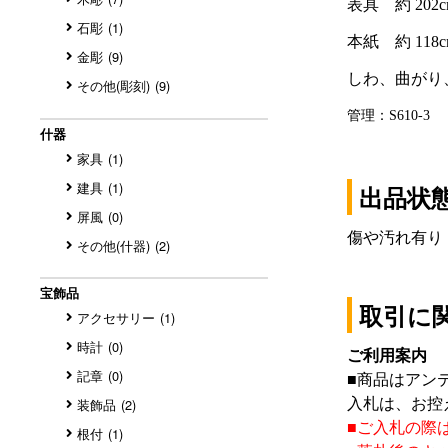
石彫
(1)
金彫
(9)
その他(彫刻)
(9)
什器
家具
(1)
建具
(1)
出品状
屏風
(0)
傷や汚れ有り
その他(什器)
(2)
宝飾品
取引に
アクセサリー
(1)
時計
(0)
ご利用案内
記章
(0)
■
商品はアン
入札は、お控
装飾品
(2)
■
ご入札の際
根付
(1)