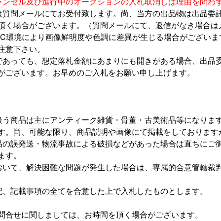
ャンセル及び進行中のオークションの入札取消しは理由を問わ
は質問メールにてお受付致します。尚、当方の出品物は出品委
頂く場合がございます。（質問メールにて、返信がなき場合は
PC
環境により画像鮮明度や色調に差異が生じる場合がございま
注意下さい。
であっても、想定落札金額にあまりにも開きがある場合、出品
がございます。お早めのご入札をお願い申し上げます。
扱う商品は主にアンティーク雑貨・骨董・古美術品等になりま
す。尚、可能な限り、商品説明や画像にて掲載をしております
品の誤発送・物流事故による破損などがあった場合は直ちにご
ます。
おいて、解決困難な問題が発生した場合は、専属的合意管轄裁
。
記、記載事項の全てを合意した上で入札したものとします。
問合せに関しましては、お時間を頂く場合がございます。