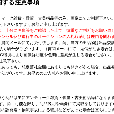
関する注意事項
ティーク雑貨・骨董・古美術品等の為、画像にてご判断下さい
え下さいますようお願い申し上げます。
は、十分に画像等をご確認した上で、慎重なご判断をお願い致
ャンセル及び進行中のオークションの入札取消しは理由を問わ
は質問メールにてお受付致します。尚、当方の出品物は出品委
頂く場合がございます。（質問メールにて、返信がなき場合は
PC
環境により画像鮮明度や色調に差異が生じる場合がございま
注意下さい。
であっても、想定落札金額にあまりにも開きがある場合、出品
がございます。お早めのご入札をお願い申し上げます。
扱う商品は主にアンティーク雑貨・骨董・古美術品等になりま
す。尚、可能な限り、商品説明や画像にて掲載をしております
品の誤発送・物流事故による破損などがあった場合は直ちにご