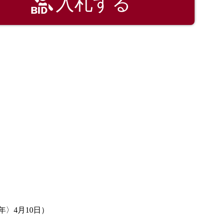
入札する
