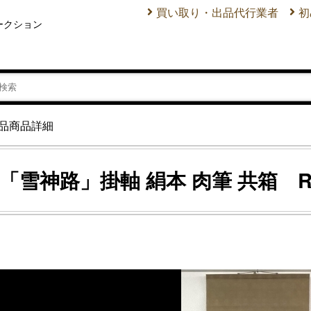
買い取り・出品代行業者
初
ークション
品商品詳細
雪神路」掛軸 絹本 肉筆 共箱 Ryus