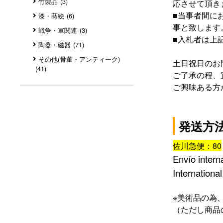
竹製品
(3)
応させて頂き
■
当事者間に
漆・蒔絵
(6)
事と致します
戦争・軍関連
(3)
■
入札者は上
陶器・磁器
(71)
その他(骨董・アンティーク)
土日祝日のお
(41)
ご了承の程、
ご興味ある方
発送方
佐川急便：80
Envío intern
International
※
美術品の為
（ただし商品