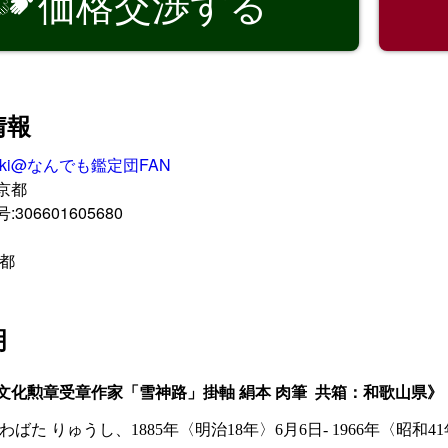
価格交渉する

情報
uki@なんでも鑑定団FAN
京都
06601605680
京都
明