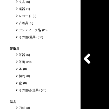
文具
(0)
楽器
(1)
レコード
(0)
古道具
(9)
アンティーク品
(26)
その他(道具)
(30)
茶道具
茶器
(6)
茶碗
(29)
釜
(0)
柄杓
(0)
盆
(0)
その他(茶道具)
(75)
武具
刀剣
(3)