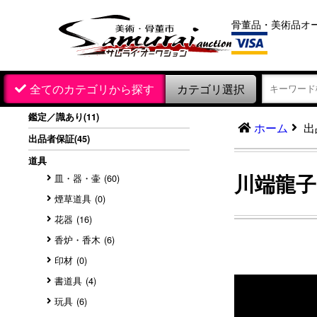
骨董品・美術品オ
カテゴリ選択
全てのカテゴリから探す
鑑定／識あり
(11)
出
ホーム
出品者保証
(45)
道具
川端龍子「
皿・器・壷
(60)
煙草道具
(0)
花器
(16)
香炉・香木
(6)
印材
(0)
書道具
(4)
玩具
(6)