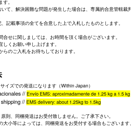
ます。
おいて、解決困難な問題が発生した場合は、専属的合意管轄裁
。
記、記載事項の全てを合意した上で入札したものとします。
問合せに関しましては、お時間を頂く場合がございます。
宜しくお願い申し上げます。
からのご入札をお待ちしております。
法
サイズでの発送になります（
Within Japan
）
acionales //
Envío EMS: aproximadamente de 1.25
kg a 1.5
kg
 shipping //
EMS delivery: about 1.25
kg to 1.5
kg
、原則、同梱発送はお受付致しません。ご了承下さい。
の大小等によっては、同梱発送をお受付する場合もございます