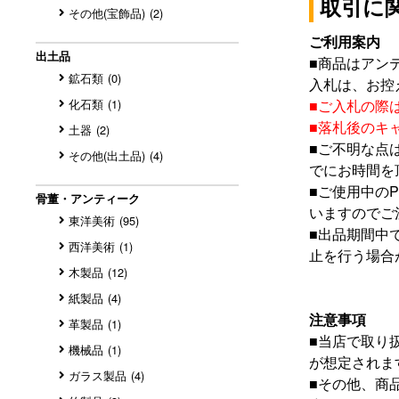
取引に
その他(宝飾品)
(2)
ご利用案内
出土品
■
商品はアン
鉱石類
(0)
入札は、お控
化石類
(1)
■
ご入札の際
■
落札後のキ
土器
(2)
■
ご不明な点
その他(出土品)
(4)
でにお時間を
■
ご使用中の
骨董・アンティーク
いますのでご
東洋美術
(95)
■
出品期間中
西洋美術
(1)
止を行う場合
木製品
(12)
紙製品
(4)
注意事項
革製品
(1)
■
当店で取り
機械品
(1)
が想定されま
ガラス製品
(4)
■
その他、商