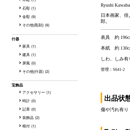
石彫
(1)
金彫
(9)
その他(彫刻)
(9)
什器
家具
(1)
建具
(1)
屏風
(0)
その他(什器)
(2)
宝飾品
アクセサリー
(1)
出品状
時計
(0)
傷や汚れ有り
記章
(0)
装飾品
(2)
根付
(1)