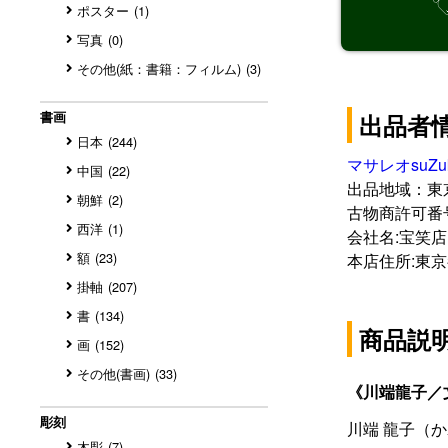
ポスター
(1)
写真
(0)
その他(紙：書籍：フィルム)
(3)
書画
出品者
日本
(244)
マサレオsuZ
中国
(22)
出品地域：東
朝鮮
(2)
古物商許可番号:3
西洋
(1)
会社名:宝笑店
額
(23)
本店住所:東
掛軸
(207)
書
(134)
商品説
画
(152)
その他(書画)
(33)
彫刻
木彫
(7)