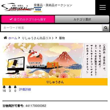
骨董品・美術品オークション
全てのカテゴリから探す
カテゴリ選択

ホーム
りしゅうさん出品リスト
履物
りしゅうさん



評価詳細
16
3
0
古物商許可番号:
441170000362