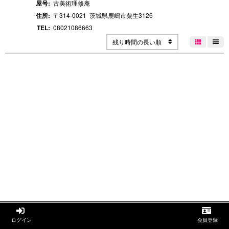
屋号:
古美術理修庵
住所:
〒314-0021
茨城県鹿嶋市粟生
3126
TEL:
08021086663
残り時間の長い順




ログイン
会員登録