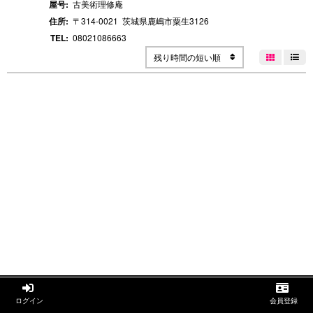
屋号:
古美術理修庵
住所:
〒314-0021
茨城県鹿嶋市粟生
3126
TEL:
08021086663
残り時間の短い順




ログイン
会員登録