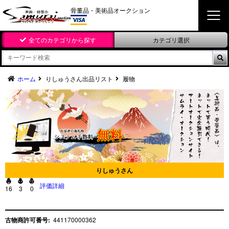
骨董品・美術品オークション
全てのカテゴリから探す
カテゴリ選択

ホーム
りしゅうさん出品リスト
履物
りしゅうさん



評価詳細
16
3
0
古物商許可番号:
441170000362