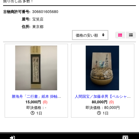
掘り出し品 多数！
古物商許可番号:
306601605680
屋号:
宝笑店
住所:
東京都
価格の安い順


勝海舟「二行書」紙本 掛軸
人間国宝／加藤卓男【ペルシャ黄
Katsu Kaishu
15,000円
(0)
釉三彩陶箱】
80,000円
(0)
即決価格：-
即決価格：80,000円
1日
1日

