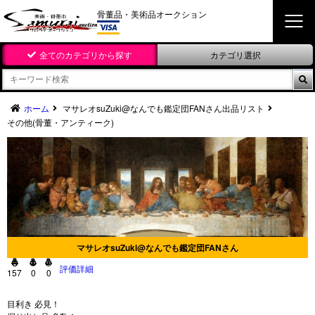
骨董品・美術品オークション
全てのカテゴリから探す
カテゴリ選択

ホーム
マサレオsuZuki@なんでも鑑定団FANさん出品リスト
その他(骨董・アンティーク)
マサレオsuZuki@なんでも鑑定団FANさん



評価詳細
157
0
0
目利き 必見！