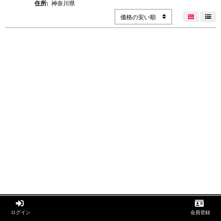
住所:
神奈川県
価格の安い順




ログイン
会員登録