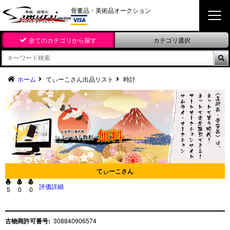
骨董品・美術品オークション
全てのカテゴリから探す
カテゴリ選択

ホーム
てぃーこさん出品リスト
時計
てぃーこさん



評価詳細
5
0
0
古物商許可番号:
308840906574