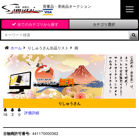
骨董品・美術品オークション
全てのカテゴリから探す
カテゴリ選択

ホーム
りしゅうさん出品リスト
画
りしゅうさん



評価詳細
16
3
0
古物商許可番号:
441170000362