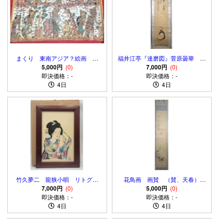
まくり 東南アジア？絵画 布
福井江亭『達磨図』菅原曇華 賛
地、キャンパス地？ 肉筆
5,000円
(0)
『一華開五葉』画賛 肉筆、紙
7,000円
(0)
即決価格：-
本 合わせ箱
即決価格：-
4日
4日
竹久夢二 龍狭小唄 リトグラ
花鳥画 画賛 （賛、天春）
7,000円
フ 額入り
(0)
（画、杏園）銘 肉筆、紙本 合
5,000円
(0)
即決価格：-
即決価格：-
わせ箱
4日
4日