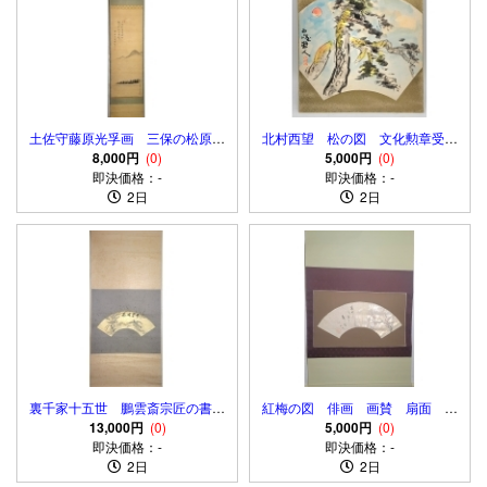
土佐守藤原光孚画 三保の松原
北村西望 松の図 文化勲章受賞
大徳寺418世 宙宝宗宇賛 画
8,000円
(0)
者 色紙 肉筆
5,000円
(0)
賛 肉筆、絹本 合わせ箱
即決価格：-
即決価格：-
2日
2日
裏千家十五世 鵬雲斎宗匠の書
紅梅の図 俳画 画賛 扇面 紅
千里同風 扇面 肉筆、紙本 合
13,000円
(0)
雪銘 肉筆、紙本 合わせ箱
5,000円
(0)
即決価格：-
わせ箱
即決価格：-
2日
2日