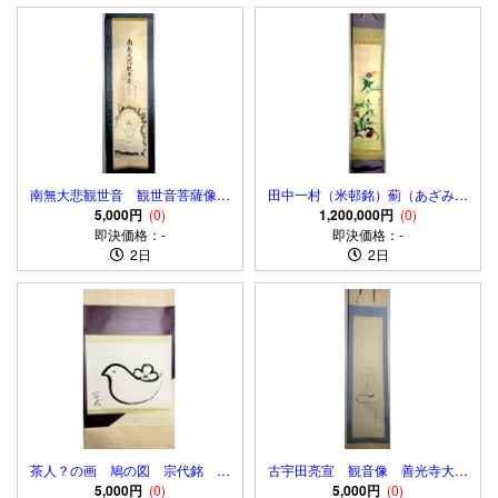
南無大悲観世音 観世音菩薩像
田中一村（米邨銘）薊（あざみ）
秀雅銘 肉筆、紙本 箱無
5,000円
(0)
に蝶 花鳥画 肉筆、紙本 合わ
1,200,000円
(0)
即決価格：-
即決価格：-
せ箱
2日
2日
茶人？の画 鳩の図 宗代銘 肉
古宇田亮宣 観音像 善光寺大勧
筆、紙本 紙表装 合わせ箱
5,000円
(0)
進、貫主 肉筆、紙本 合わせ箱
5,000円
(0)