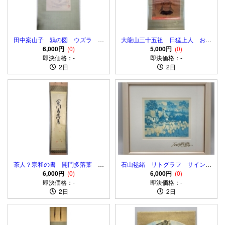
田中案山子 鶉の図 ウズラ 花
大龍山三十五祖 日猛上人 お題
鳥画 肉筆、紙本 合わせ箱
6,000円
(0)
目に愛染明王図 肉筆、紙本 箱
5,000円
(0)
即決価格：-
無 日蓮宗 天保六年
即決価格：-
2日
2日
茶人？宗和の書 開門多落葉 画
石山毬緒 リトグラフ サイン入
賛 肉筆、紙本 合わせ箱
6,000円
(0)
6,000円
り 額入り
(0)
即決価格：-
即決価格：-
2日
2日