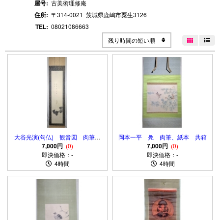
屋号:
古美術理修庵
住所:
〒314-0021
茨城県鹿嶋市粟生
3126
TEL:
08021086663
残り時間の短い順


大谷光演(句仏) 観音図 肉筆、
岡本一平 鳧 肉筆、紙本 共箱
絹本 箱無し
7,000円
(0)
7,000円
(0)
即決価格：-
即決価格：-
4時間
4時間