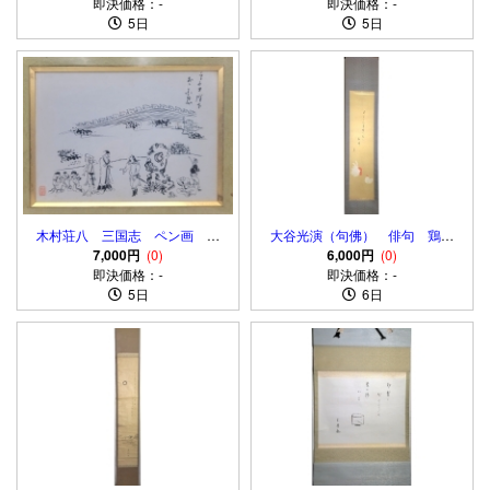
即決価格：-
即決価格：-
5日
5日
木村荘八 三国志 ペン画 肉
大谷光演（句佛） 俳句 鶏の
7,000円
筆 額入り
(0)
図 俳画 肉筆、絹本 合わせ箱
6,000円
(0)
即決価格：-
即決価格：-
5日
6日