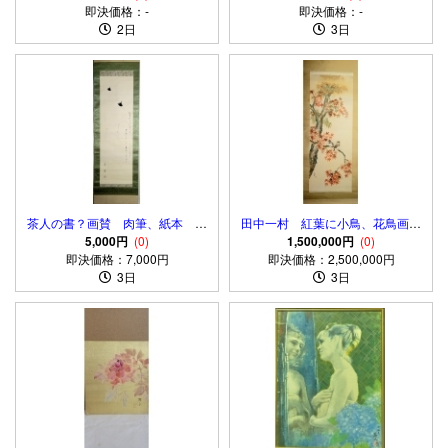
即決価格：-
即決価格：-
2日
3日
茶人の書？画賛 肉筆、紙本 合
田中一村 紅葉に小鳥、花鳥画
わせ箱 茶掛け
5,000円
(0)
肉筆、絹本 合わせ箱
1,500,000円
(0)
即決価格：7,000円
即決価格：2,500,000円
3日
3日