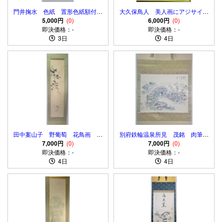
門井掬水 色紙 置形色紙額付
大久保鳥人 美人画にアジサイ
鏑木清方の門人 美人画、目黒雅
5,000円
(0)
肉筆 水彩画
6,000円
(0)
叙園(掬水の間)で有名
即決価格：-
即決価格：-
3日
4日
田中案山子 野葡萄 花鳥画 肉
別府鉄輪温泉所見 茂銘 肉筆
筆、紙本 共箱
7,000円
(0)
7,000円
紙本 共箱
(0)
即決価格：-
即決価格：-
4日
4日