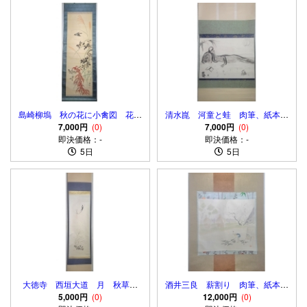
島崎柳塢 秋の花に小禽図 花鳥
清水崑 河童と蛙 肉筆、紙本
画 肉筆、絹本 合わせ箱
7,000円
(0)
7,000円
合わせ箱
(0)
即決価格：-
即決価格：-
5日
5日
大徳寺 西垣大道 月 秋草の
酒井三良 薪割り 肉筆、紙本
画 画賛 肉筆、紙本 共箱
5,000円
(0)
12,000円
合わせ箱
(0)