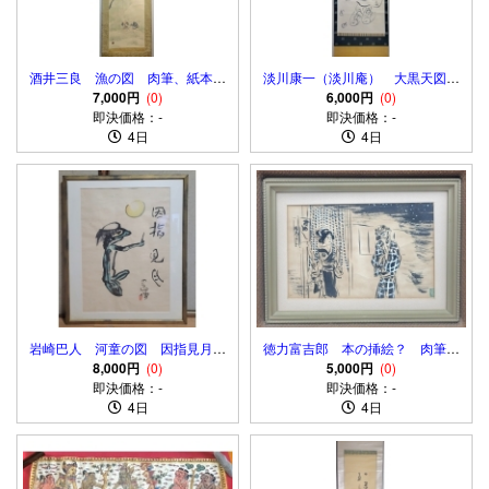
酒井三良 漁の図 肉筆、紙本
淡川康一（淡川庵） 大黒天図
7,000円
合わせ箱
(0)
禅画 肉筆、紙本 共箱
6,000円
(0)
即決価格：-
即決価格：-
4日
4日
岩崎巴人 河童の図 因指見月
徳力富吉郎 本の挿絵？ 肉筆、
肉筆、紙本 額入り
8,000円
(0)
5,000円
額入り
(0)
即決価格：-
即決価格：-
4日
4日