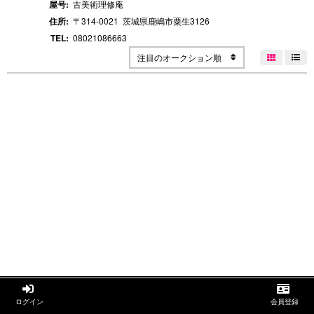
屋号:
古美術理修庵
住所:
〒314-0021
茨城県鹿嶋市粟生
3126
TEL:
08021086663
注目のオークション順




ログイン
会員登録