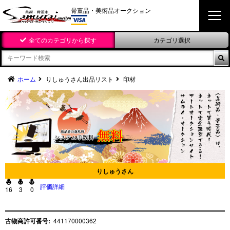
骨董品・美術品オークション
全てのカテゴリから探す
カテゴリ選択

ホーム
りしゅうさん出品リスト
印材
りしゅうさん



評価詳細
16
3
0
古物商許可番号:
441170000362