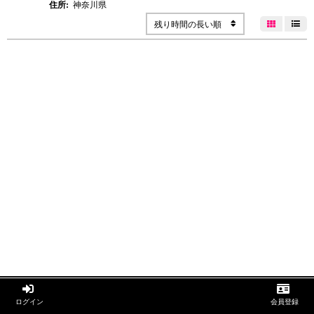
住所:
神奈川県
残り時間の長い順




ログイン
会員登録