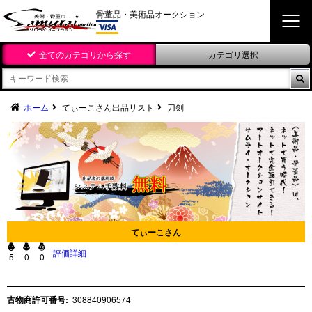
骨董品・美術品オークション
全てのカテゴリから探す
カテゴリ選択

ホーム
てぃーこさん出品リスト
刀剣
てぃーこさん



評価詳細
5
0
0
古物商許可番号:
308840906574