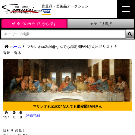
骨董品・美術品オークション
全てのカテゴリから探す
カテゴリ選択

ホーム
マサレオsuZuki@なんでも鑑定団FANさん出品リスト
香炉・香木
マサレオsuZuki@なんでも鑑定団FANさん



評価詳細
157
0
0
目利き 必見！