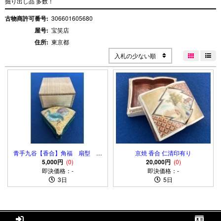
掘り出し品 多数！
古物商許可番号:
306601605680
屋号:
宝笑店
住所:
東京都
入札の少ない順


青手九谷【香合】角福 扇型 鳥
京焼 香合 仁清印有り
図 九谷焼 明治期
5,000円
(0)
20,000円
(0)
即決価格：-
即決価格：-
3日
5日

