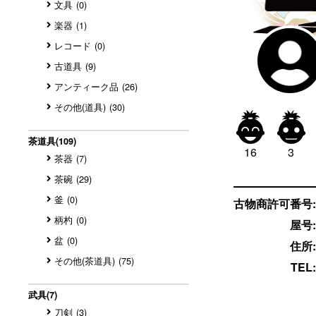
文具
(0)
楽器
(1)
レコード
(0)
古道具
(9)
アンティーク品
(26)
その他(道具)
(30)


茶道具
(109)
16
3
茶器
(7)
茶碗
(29)
釜
(0)
古物商許可番号:
柄杓
(0)
屋号:
盆
(0)
住所:
その他(茶道具)
(75)
TEL:
武具
(7)
刀剣
(3)