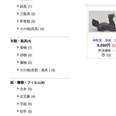
銃器
(1)
刀装具
(2)
甲冑類
(0)
その他(武具)
(4)
神獣形 筆架 
衣類・装具
(4)
具 時代物の銅
6,000円
(0)
着物
(1)
即決価格：-
頭物
(0)
2日
履物
(0)
その他(衣類：装具 )
(3)
紙・書籍・フィルム
(8)
古本
(3)
古文書
(4)
手紙
(0)
切手
(0)