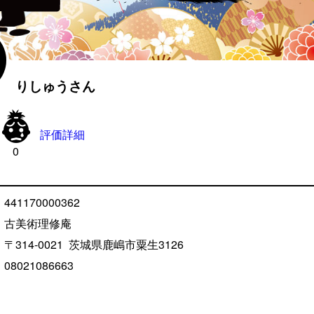
りしゅうさん

評価詳細
0
441170000362
古美術理修庵
〒314-0021
茨城県鹿嶋市粟生
3126
08021086663