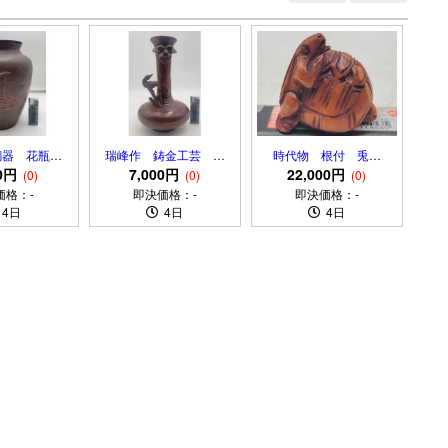
銅器 花瓶
瑞峰作 鋳金工芸 花
時代物 根付 兎と
文様 浮き彫
00円
入れ 花鳥文様
7,000円
亀 天然高級素材 江
22,000円
(0)
(0)
(0)
ありません。
戸時代
価格：-
即決価格：-
即決価格：-
4日
4日
4日