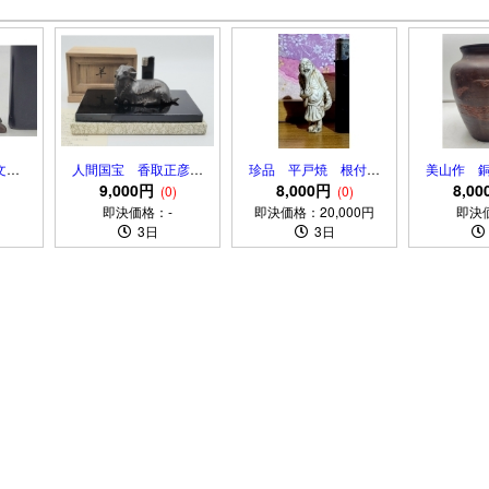
文房
人間国宝 香取正彦
珍品 平戸焼 根付
美山作 
器製
羊 共箱、敷板、略歴
9,000円
時代物 堤物
8,000円
千鳥に波
8,0
(0)
(0)
付 銅製
り 箱は
即決価格：-
即決価格：20,000円
即決
3日
3日