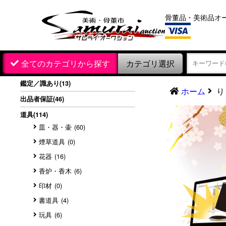
骨董品・美術品オ
カテゴリ選択
全てのカテゴリから探す
鑑定／識あり
(13)
ホーム
り
出品者保証
(46)
道具
(114)
皿・器・壷
(60)
煙草道具
(0)
花器
(16)
香炉・香木
(6)
印材
(0)
書道具
(4)
玩具
(6)