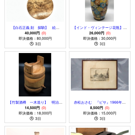
【白石正義 刻 探騎】 絵手
【インド・ヴィンテージ花瓶】
本 北斎漫画九編 真作
40,000円
(0)
八彩唐花尽し 刻印有 コレクタ
26,000円
(0)
即決価格：80,000円
即決価格：30,000円
ー放出品
3日
3日
【竹製酒樽 一木造り】 明治～
赤松おさむ 『ピサ』1966年
昭和初期 正價札付き 蔵出
14,500円
(0)
水彩画 桑縁ガラス額 画廊シー
8,500円
(0)
即決価格：18,000円
品
即決価格：15,000円
ル
3日
3日