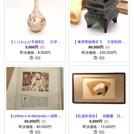
【くらわんか手徳利】 古伊万
【 東周青銅香炉 】 方形獣胴四
5,000円
里 鶴首瓶
(0)
つ足 骨董・古玩 蔵出
80,000円
(0)
即決価格：8,500円
即決価格：230,000円
3日
3日
【Lettres a la Marquise☆侯爵夫
【松浦喜美枝】 胡蝶蘭 日本
人への手紙】 1950年代 仏アン
65,000円
(0)
画 扇面 額入
6,500円
(0)
グラ図書 発禁本 官能小説
即決価格：80,000円
即決価格：13,000円
No.145/初版352部
3日
3日