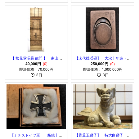
【 松花堂昭乗 龍門 】 南山隠
【宋代端渓硯】 大宋十年造（開
士 鯉瀧登図 江戸初期 軸
40,000円
(0)
宝二年） 文人画家四銘刻 収蔵
250,000円
(0)
即決価格：70,000円
装
即決価格：1,000,000円
放出品
3日
3日
【ナチスドイツ軍 一級鉄十字
【骨董玉獅子】 特大白獅子 ６