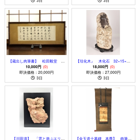
3日
3日
【蔵出し肉筆書】 松田毅堂
【珪化木』 木化石 32×15×10
横額/扁額
10,000円
(0)
ｃｍ 5.4ｋｇ 誂え木台付
18,000円
(0)
即決価格：20,000円
即決価格：27,000円
き
3日
3日
【川田清】 「雲と遊ぶエリ
【金玉道士墓碑 本尊】 肉筆軸