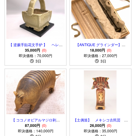
【 逆蕨手貼花文手炉 】 ヘレニ
【ANTIQUE グラインダー】乳
35,000円
ズム文化
(0)
棒 17世紀 フランス製 桐箱
18,000円
(0)
即決価格：70,000円
即決価格：27,000円
入
3日
3日
【 ココノオビアルマジロ剥製
【土偶笛】 メキシコ古民芸 彩
】 合法品 完全体（一部修
87,000円
(0)
色土器 アンティーク品 マヤ/
26,000円
(0)
即決価格：140,000円
復） 木台付
即決価格：35,000円
アステカ