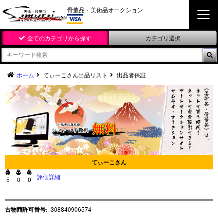
骨董品・美術品オークション
全てのカテゴリから探す
カテゴリ選択

ホーム
てぃーこさん出品リスト
出品者保証
てぃーこさん



評価詳細
5
0
0
古物商許可番号:
308840906574