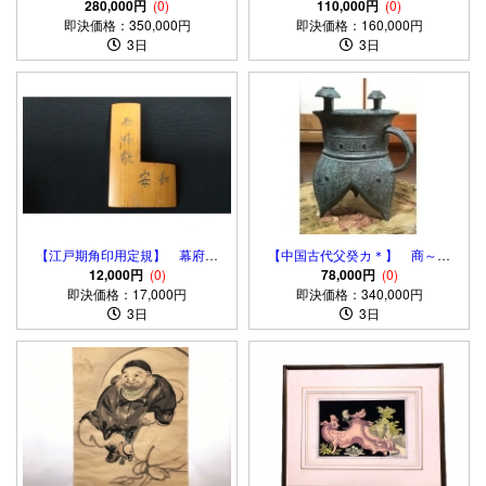
章】 実物 1939年 極美
280,000円
(0)
８ｃｍ １９．６ｋｇ 中国古
110,000円
(0)
即決価格：350,000円
即決価格：160,000円
玩 状態良好
3日
3日
【江戸期角印用定規】 幕府・
【中国古代父癸カ＊】 商～西
藩、大名・奉行御用達 「和安而
12,000円
(0)
周 中国古玩・骨董
78,000円
(0)
即決価格：17,000円
好敬」刻 骨董
即決価格：340,000円
3日
3日