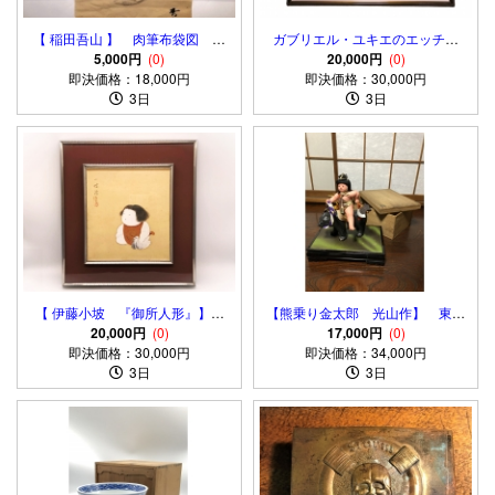
【 稲田吾山 】 肉筆布袋図 捲
ガブリエル・ユキエのエッチン
り 明治～昭和初期 蔵出し
5,000円
(0)
グ ジャック・ド・ラジュ原画
20,000円
(0)
即決価格：18,000円
品
即決価格：30,000円
18世紀ロココ芸術
3日
3日
【 伊藤小坡 『御所人形』】
【熊乗り金太郎 光山作】 東京
直筆絹本 色紙額装
20,000円
(0)
三越 共箱・共シール・添写真
17,000円
(0)
即決価格：30,000円
即決価格：34,000円
明治～昭和初期
3日
3日