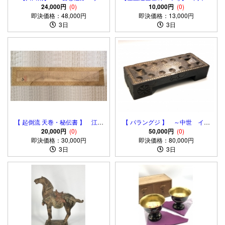
ナ」 昭和47年（1972） 真
24,000円
(0)
装 松寿山東福寺 江戸文政年
10,000円
(0)
作 テラコッタ 銘落款有り
即決価格：48,000円
即決価格：13,000円
間
3日
3日
【 起倒流 天巻・秘伝書 】 江戸
【 パラングジ 】 ～中世 イン
初期発祥柔術 天保10年の肉筆書
20,000円
(0)
ド文化財 pallanguzhi マンカ
50,000円
(0)
即決価格：30,000円
即決価格：80,000円
ラゲーム
3日
3日