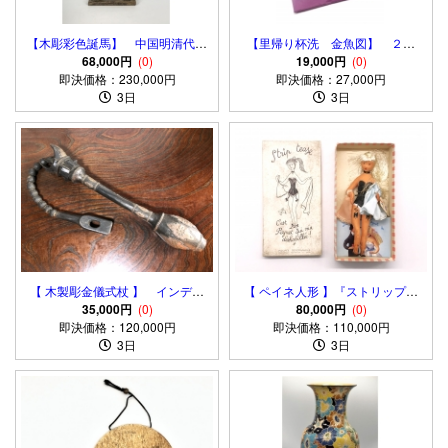
【木彫彩色誕馬】 中国明清代
【里帰り杯洗 金魚図】 ２客
古玩骨董 潮州木彫/東陽木
68,000円
(0)
対 明治漆器 A basin for
19,000円
(0)
即決価格：230,000円
彫
washing wine cups
即決価格：27,000円
3日
3日
【 木製彫金儀式杖 】 インディ
【 ペイネ人形 】『ストリップテ
オ（南米先住） マプチェ/ケマ
35,000円
(0)
ィーズ』 １９５０’S 初期ヴィン
80,000円
(0)
即決価格：120,000円
ムル
即決価格：110,000円
テージ
3日
3日