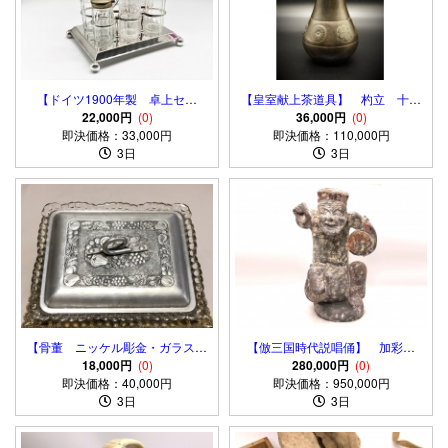
【ドイツ1900年製 卓上セッ
【皇室献上茶道具】 杓立 十六
ト】 ６本＋スタンド ガラス
22,000円
(0)
弁八重表菊・五七桐文 高肉手彫
36,000円
(0)
瓶/調味料ボトル 保管箱付
即決価格：33,000円
即決価格：110,000円
り 蔵出初
き
3日
3日
【骨董 ニッケル彫金・ガラス菓
【倣三国時代説唱俑】 加彩陶
子鉢】 金工・ガラス工編組特注
18,000円
(0)
俑 伝出土古玩 58ｃｍ/10.2ｋ
280,000円
(0)
即決価格：40,000円
品 旧家蔵出し
即決価格：950,000円
ｇ
3日
3日