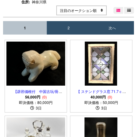
住所:
神奈川県
注目のオークション順


1
2
次へ
【辟邪俑根付 中国古玩/骨
【 ステンドグラス窓 71.7ｃｍ
董】 倣古葬玉 明～清朝期
56,000円
(0)
】 菊花尽し彫りアールデコ 大
40,000円
(0)
即決価格：80,000円
即決価格：50,000円
正モダン
3日
3日