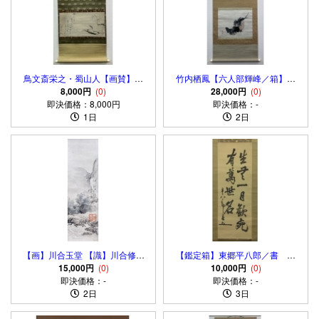
鳥文斎栄之・蜀山人【画賛】紙
竹内栖鳳【六人部輝峰／箱】紙
本 掛軸 識箱（Ukiyoe）
8,000円
(0)
本 掛軸 Seiho Takeuchi
28,000円
(0)
即決価格：8,000円
Kakejiku Hanging scroll
即決価格：-
1日
2日
【画】川合玉堂 【識】川合修二
【鑑定箱】東郷平八郎／書 絹
「渓村雨後」掛軸 紙本 肉筆 識箱
15,000円
(0)
本 掛軸 Togo Heihachiro
10,000円
(0)
二重箱 Kawai Gyokudo
即決価格：-
Admiral of the Navy／Marshal
即決価格：-
2日
3日