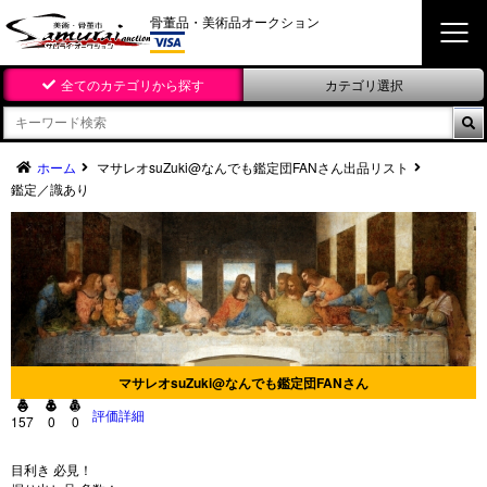
骨董品・美術品オークション
全てのカテゴリから探す
カテゴリ選択

ホーム
マサレオsuZuki@なんでも鑑定団FANさん出品リスト
鑑定／識あり
マサレオsuZuki@なんでも鑑定団FANさん



評価詳細
157
0
0
目利き 必見！