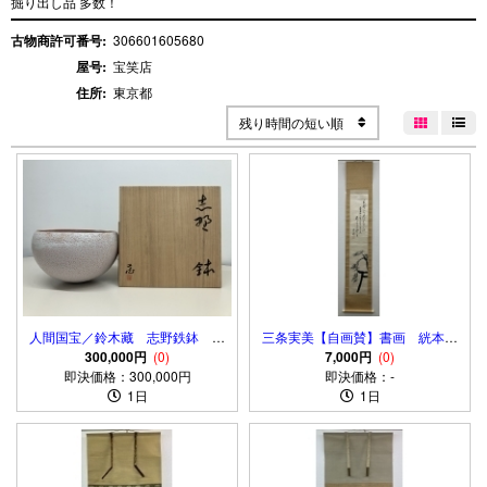
掘り出し品 多数！
古物商許可番号:
306601605680
屋号:
宝笑店
住所:
東京都
残り時間の短い順


人間国宝／鈴木藏 志野鉄鉢 第
三条実美【自画賛】書画 絖本
21回日本伝統工芸展（昭和49
300,000円
(0)
掛軸 識箱 2重箱 Sanetomi
7,000円
(0)
即決価格：300,000円
年）出品作
Sanjyo Kakejiku Hanging
即決価格：-
1日
scroll
1日