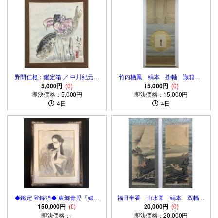
野間仁根：鑑定箱 ／ 中川紀元：
竹内栖鳳 絹本 掛軸 識箱 2
画【鯉】紙本 掛軸（Hitone
5,000円
(0)
重箱 Seiho Takeuchi
15,000円
(0)
Noma／Kigen Nakagawa）
即決価格：5,000円
Kakejiku Hanging scroll
即決価格：15,000円
4日
4日
◆鑑定 登録済◆ 東郷青児「婦人
福田半香 山水図 絹本 双幅
150,000円
像」肉筆 額装
(0)
掛軸 識箱 Hankou Fukuda
20,000円
(0)
即決価格：-
Kakejiku Hanging scroll
即決価格：20,000円