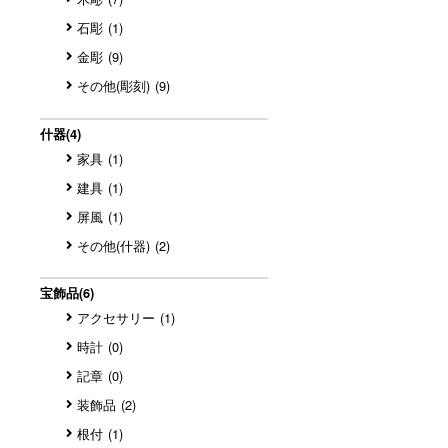
石彫
(1)
金彫
(9)
その他(彫刻)
(9)
什器
(4)
家具
(1)
建具
(1)
屏風
(1)
その他(什器)
(2)
宝飾品
(6)
アクセサリー
(1)
時計
(0)
記章
(0)
装飾品
(2)
根付
(1)