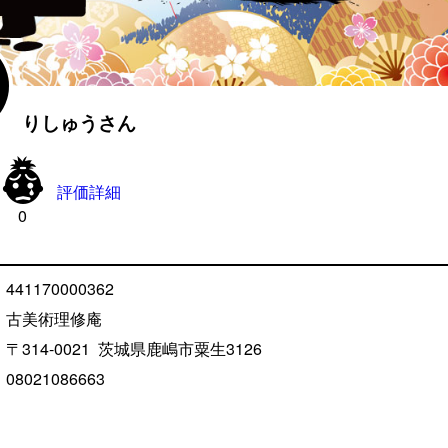
りしゅうさん

評価詳細
0
441170000362
古美術理修庵
〒314-0021
茨城県鹿嶋市粟生
3126
08021086663