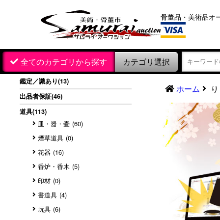
骨董品・美術品オ
カテゴリ選択
全てのカテゴリから探す
鑑定／識あり
(13)
ホーム
り
出品者保証
(46)
道具
(113)
皿・器・壷
(60)
煙草道具
(0)
花器
(16)
香炉・香木
(5)
印材
(0)
書道具
(4)
玩具
(6)