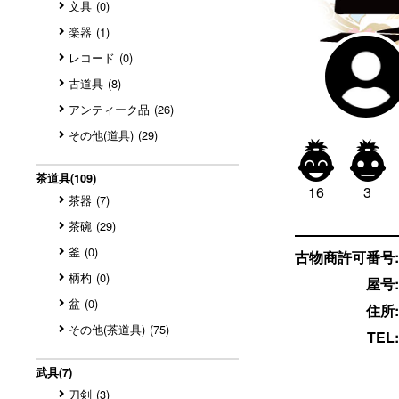
文具
(0)
楽器
(1)
レコード
(0)
古道具
(8)
アンティーク品
(26)
その他(道具)
(29)


茶道具
(109)
16
3
茶器
(7)
茶碗
(29)
釜
(0)
古物商許可番号:
柄杓
(0)
屋号:
盆
(0)
住所:
その他(茶道具)
(75)
TEL:
武具
(7)
刀剣
(3)