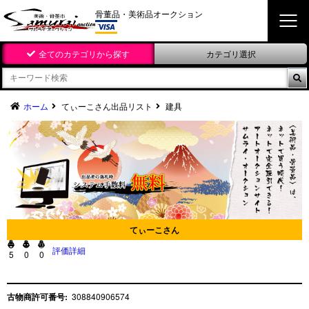
骨董品・美術品オークション
全てのカテゴリから探す
カテゴリ選択

ホーム
てぃーこさん出品リスト
建具
てぃーこさん



評価詳細
5
0
0
古物商許可番号:
308840906574