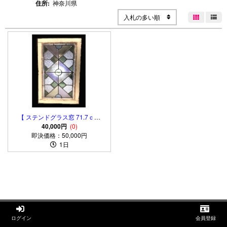
住所:
神奈川県
入札の多い順


【 ステンドグラス窓 71.7ｃｍ
】 菊花尽し彫りアールデコ 大
40,000円
(0)
即決価格：50,000円
正モダン
1日


ログイン
会員登録