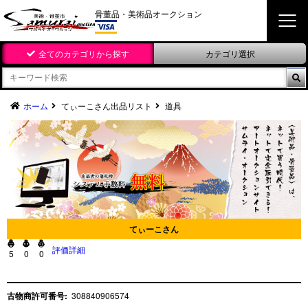
骨董品・美術品オークション
全てのカテゴリから探す
カテゴリ選択

ホーム
てぃーこさん出品リスト
道具
てぃーこさん



評価詳細
5
0
0
古物商許可番号:
308840906574