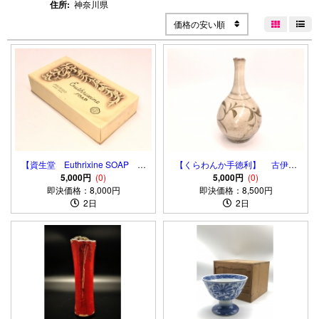
住所:
神奈川県
価格の安い順


【資生堂 Euthrixine SOAP ラ
【くらわんか手徳利】 古伊万
ベル】 オイトリキシン 戦前
5,000円
(0)
5,000円
里 鶴首瓶
(0)
即決価格：8,000円
箱姿
即決価格：8,500円
2日
2日