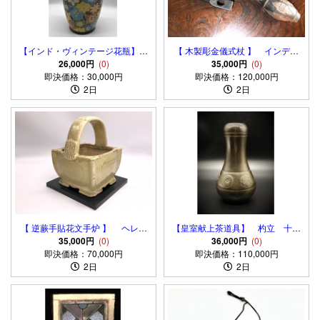
【インド・ヴィンテージ花瓶】
【 木製彫金儀式杖 】 インディ
八彩唐花尽し 刻印有 コレクタ
26,000円
(0)
オ（南米先住） マプチェ/ケマ
35,000円
(0)
即決価格：30,000円
ー放出品
即決価格：120,000円
ムル
2日
2日
【 逆蕨手貼花文手炉 】 ヘレニ
【皇室献上茶道具】 杓立 十六
35,000円
ズム文化
(0)
弁八重表菊・五七桐文 高肉手彫
36,000円
(0)
即決価格：70,000円
即決価格：110,000円
り 蔵出初
2日
2日