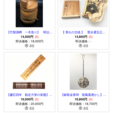
【竹製酒樽 一木造り】 明治～
【 誉れの文銭 】 寛永通宝正字
昭和初期 正價札付き 蔵出
14,500円
(0)
背文 矢の孔２箇所 伝世品 桐
14,800円
(0)
即決価格：18,000円
品
即決価格：-
箱付
2日
2日
【慶応四年 勘定方誉の算盤】
【銀彫金香球 龍鳳凰透かし】
伝世品 起倒流柔術指南極め
16,000円
(0)
中国古玩 倣唐代薫香球
16,800円
(0)
即決価格：20,000円
即決価格：18,700円
2日
2日