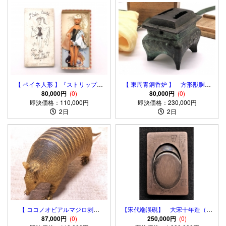
【 ペイネ人形 】『ストリップテ
【 東周青銅香炉 】 方形獣胴四
ィーズ』 １９５０’S 初期ヴィン
80,000円
(0)
つ足 骨董・古玩 蔵出
80,000円
(0)
即決価格：110,000円
テージ
即決価格：230,000円
2日
2日
【 ココノオビアルマジロ剥製
【宋代端渓硯】 大宋十年造（開
】 合法品 完全体（一部修
87,000円
(0)
宝二年） 文人画家四銘刻 収蔵
250,000円
(0)