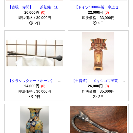
【古硯 赤間】 一茶刻銘 江戸
【ドイツ1900年製 卓上セッ
時代
20,000円
(0)
ト】 ６本＋スタンド ガラス
22,000円
(0)
即決価格：30,000円
瓶/調味料ボトル 保管箱付
即決価格：33,000円
2日
き
2日
【クラシックカー・ホーン】 ク
【土偶笛】 メキシコ古民芸 彩
ラクション 恐竜頭型
24,000円
(0)
色土器 アンティーク品 マヤ/
26,000円
(0)
即決価格：30,000円
即決価格：35,000円
アステカ
2日
2日