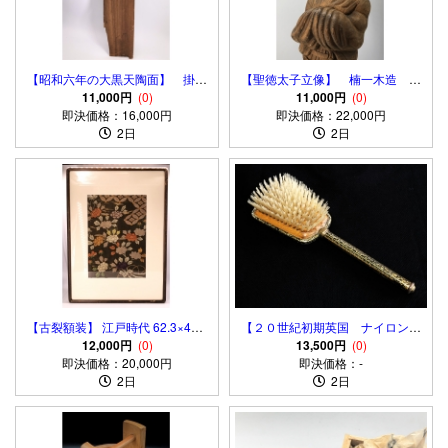
【昭和六年の大黒天陶面】 掛け
【聖徳太子立像】 楠一木造 高
仏 伊勢 蔵出し逸品
11,000円
(0)
59.6ｃｍ 明治～昭和前期
11,000円
(0)
即決価格：16,000円
即決価格：22,000円
2日
2日
【古裂額装】 江戸時代 62.3×45.8
【２０世紀初期英国 ナイロンヘ
12,000円
ｃｍ
(0)
アブラシ】 金銅彫金/ベークラ
13,500円
(0)
即決価格：20,000円
イト色絵 刻印：NYLON MADE
即決価格：-
2日
IN ENGLAND 1910～20年代
2日