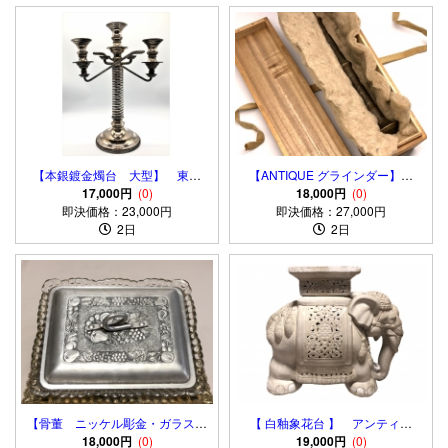
【本銀鍍金燭台 大型】 東京
【ANTIQUE グラインダー】乳
TAMIYA １９７４年製
17,000円
(0)
棒 17世紀 フランス製 桐箱
18,000円
(0)
即決価格：23,000円
即決価格：27,000円
入
2日
2日
【骨董 ニッケル彫金・ガラス菓
【 白釉象花台 】 アンティー
子鉢】 金工・ガラス工編組特注
18,000円
(0)
ク 吉祥蝙蝠文
19,000円
(0)