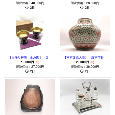
即決価格：40,000円
品 旧家蔵出し
即決価格：28,000円
2日
2日
【里帰り杯洗 金魚図】 ２客
【南京赤絵大壺】 唐草花獅子
対 明治漆器 A basin for
19,000円
(0)
文 胴径34ｃｍ 5.2ｋｇ 明朝
20,000円
(0)
washing wine cups
即決価格：27,000円
末～清代 中国古玩
即決価格：36,000円
2日
2日