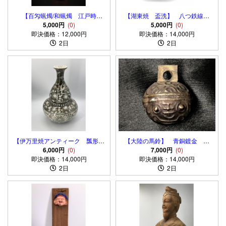
【百匁蝋燭/和蝋燭 江戸時
【湖東焼 盃洗】 八つ鉄線染
代】 蔵出初 骨董
5,000円
(0)
付 江戸中期～後期 ベロ藍 呉
5,000円
(0)
即決価格：12,000円
即決価格：14,000円
須
2日
2日
【伊万里焼アンティーク 瓢形花
【大陸の馬鈴】 青銅鍍金 倣
瓶】 大明萬暦年製銘
6,000円
(0)
古 骨董・古玩
7,000円
(0)
即決価格：14,000円
即決価格：14,000円
2日
2日