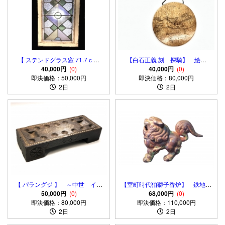
【 ステンドグラス窓 71.7ｃｍ
【白石正義 刻 探騎】 絵手
】 菊花尽し彫りアールデコ 大
40,000円
(0)
本 北斎漫画九編 真作
40,000円
(0)
即決価格：50,000円
正モダン
即決価格：80,000円
2日
2日
【 パラングジ 】 ～中世 イン
【室町時代狛獅子香炉】 鉄地真
ド文化財 pallanguzhi マンカ
50,000円
(0)
鍮鍍金 旧家所蔵品
68,000円
(0)
即決価格：80,000円
ラゲーム
即決価格：110,000円
2日
2日