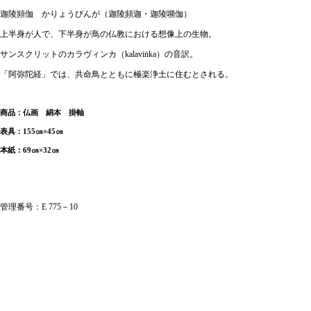
迦陵頻伽 かりょうびんが（迦陵頻迦・迦陵嚬伽）
上半身が人で、下半身が鳥の仏教における想像上の生物。
サンスクリットのカラヴィンカ（kalaviṅka）の音訳。
「阿弥陀経」では、共命鳥とともに極楽浄土に住むとされる。
商品：仏画 絹本 掛軸
表具：155㎝×45㎝
本紙：69㎝×32㎝
管理番号：E 775－10