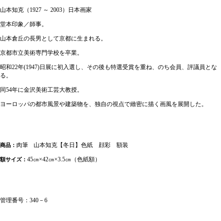
山本知克（1927 ～ 2003）日本画家
堂本印象／師事。
山本倉丘の長男として京都に生まれる。
京都市立美術専門学校を卒業。
昭和22年(1947)日展に初入選し、その後も特選受賞を重ね、のち会員、評議員とな
る。
同54年に金沢美術工芸大教授。
ヨーロッパの都市風景や建築物を、独自の視点で緻密に描く画風を展開した。
肉筆
山本知克【冬日】色紙 顔彩 額装
商品：
45㎝×42㎝×3.5㎝（色紙額）
額サイズ：
管理番号：340－6