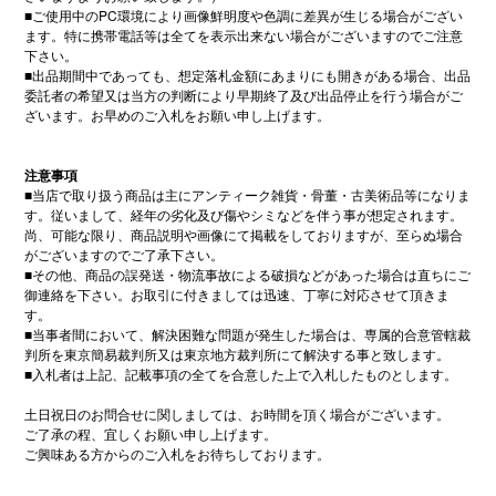
■
ご使用中の
PC
環境により画像鮮明度や色調に差異が生じる場合がござい
ます。特に携帯電話等は全てを表示出来ない場合がございますのでご注意
下さい。
■
出品期間中であっても、想定落札金額にあまりにも開きがある場合、出品
委託者の希望又は当方の判断により早期終了及び出品停止を行う場合がご
ざいます。お早めのご入札をお願い申し上げます。
注意事項
■
当店で取り扱う商品は主にアンティーク雑貨・骨董・古美術品等になりま
す。従いまして、経年の劣化及び傷やシミなどを伴う事が想定されます。
尚、可能な限り、商品説明や画像にて掲載をしておりますが、至らぬ場合
がございますのでご了承下さい。
■
その他、商品の誤発送・物流事故による破損などがあった場合は直ちにご
御連絡を下さい。お取引に付きましては迅速、丁寧に対応させて頂きま
す。
■
当事者間において、解決困難な問題が発生した場合は、専属的合意管轄裁
判所を東京簡易裁判所又は東京地方裁判所にて解決する事と致します。
■
入札者は上記、記載事項の全てを合意した上で入札したものとします。
土日祝日のお問合せに関しましては、お時間を頂く場合がございます。
ご了承の程、宜しくお願い申し上げます。
ご興味ある方からのご入札をお待ちしております。