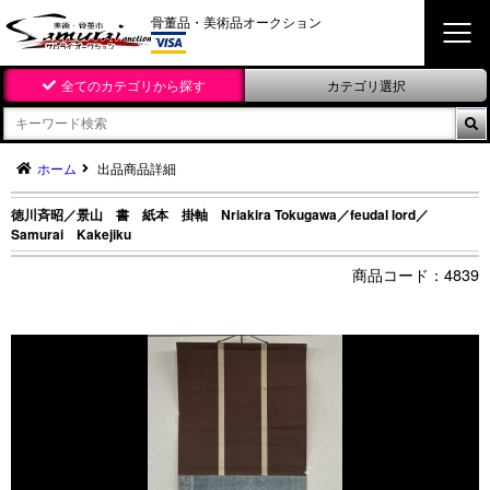
骨董品・美術品オークション
全てのカテゴリから探す
カテゴリ選択

ホーム
出品商品詳細
徳川斉昭／景山 書 紙本 掛軸 Nriakira Tokugawa／feudal lord／
Samurai Kakejiku
4839