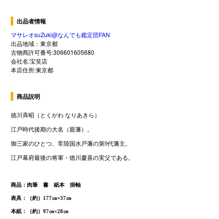
出品者情報
マサレオsuZuki@なんでも鑑定団FAN
出品地域：東京都
古物商許可番号:306601605680
会社名:宝笑店
本店住所:東京都
商品説明