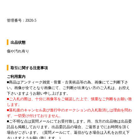
出品状態
傷や汚れ有り
取引に関する注意事項
ご利用案内
■
商品はアンティーク雑貨・骨董・古美術品等の為、画像にてご判断下さ
い。画像が全てとなり画像にて、ご判断が出来ない方のご入札は、お控え
下さいますようお願い申し上げます。
■
ご入札の際は、十分に画像等をご確認した上で、慎重なご判断をお願い致
します。
■
落札後のキャンセル及び進行中のオークションの入札取消しは理由を問わ
ず、一切受け付けておりません。
■
ご不明な点は質問メールにてお受付致します。尚、当方の出品物は出品委
託品も掲載しております。出品委託品の場合、ご返答までにお時間を頂く
場合がございます。（質問メールにて、返信がなき場合は入札をお控え下
さいますようお願い致します。）