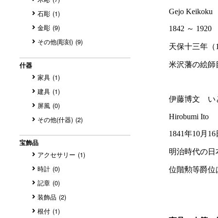
石彫
(1)
金彫
(9)
その他(彫刻)
(9)
什器
家具
(1)
建具
(1)
屏風
(0)
その他(什器)
(2)
宝飾品
アクセサリー
(1)
時計
(0)
記章
(0)
装飾品
(2)
根付
(1)