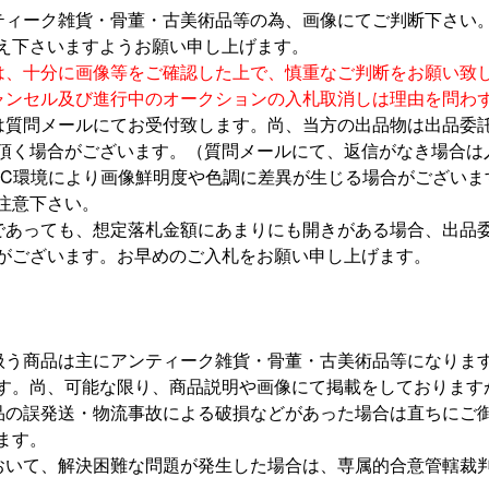
ティーク雑貨・骨董・古美術品等の為、画像にてご判断下さい
え下さいますようお願い申し上げます。
は、十分に画像等をご確認した上で、慎重なご判断をお願い致
ャンセル及び進行中のオークションの入札取消しは理由を問わ
は質問メールにてお受付致します。尚、当方の出品物は出品委
頂く場合がございます。（質問メールにて、返信がなき場合は
PC
環境により画像鮮明度や色調に差異が生じる場合がございま
注意下さい。
であっても、想定落札金額にあまりにも開きがある場合、出品
がございます。お早めのご入札をお願い申し上げます。
扱う商品は主にアンティーク雑貨・骨董・古美術品等になりま
す。尚、可能な限り、商品説明や画像にて掲載をしております
品の誤発送・物流事故による破損などがあった場合は直ちにご
ます。
おいて、解決困難な問題が発生した場合は、専属的合意管轄裁