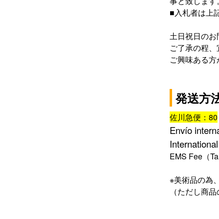
事と致します
■
入札者は上
土日祝日のお
ご了承の程、
ご興味ある方
発送方
佐川急便：80
Envío intern
International
EMS Fee
（
Ta
※
美術品の為
（ただし商品