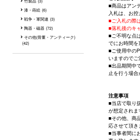
竹製品
(3)
■
商品はアン
漆・蒔絵
(6)
入札は、お控
戦争・軍関連
(3)
■
ご入札の際
■
落札後のキ
陶器・磁器
(72)
■
ご不明な点
その他(骨董・アンティーク)
でにお時間を
(42)
■
ご使用中の
いますのでご
■
出品期間中
止を行う場合
注意事項
■
当店で取り
が想定されま
■
その他、商
応させて頂き
■
当事者間に