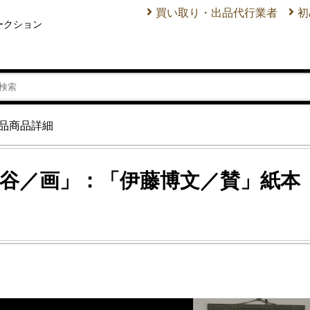
買い取り・出品代行業者
初
ークション
品商品詳細
谷／画」：「伊藤博文／賛」紙本 掛軸 