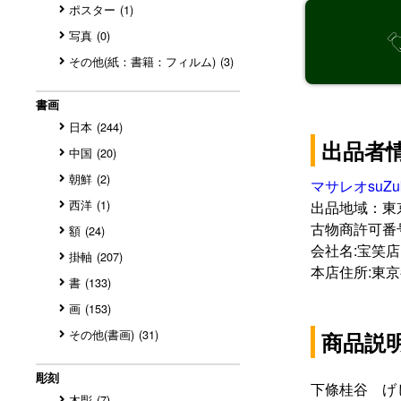
ポスター
(1)
写真
(0)
その他(紙：書籍：フィルム)
(3)
書画
日本
(244)
出品者
中国
(20)
朝鮮
(2)
マサレオsuZ
西洋
(1)
出品地域：東
古物商許可番号:3
額
(24)
会社名:宝笑店
掛軸
(207)
本店住所:東
書
(133)
画
(153)
その他(書画)
(31)
商品説
彫刻
木彫
(7)