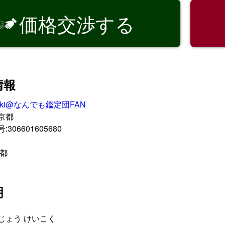
価格交渉する

情報
uki@なんでも鑑定団FAN
京都
06601605680
京都
明