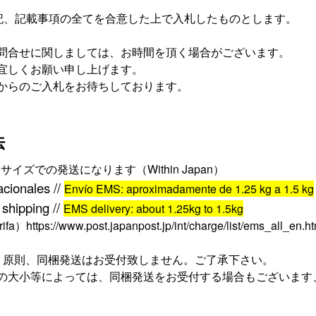
。
記、記載事項の全てを合意した上で入札したものとします。
問合せに関しましては、お時間を頂く場合がございます。
宜しくお願い申し上げます。
からのご入札をお待ちしております。
法
サイズでの発送になります（
Within Japan
）
acionales //
Envío EMS: aproximadamente de 1.25
kg a 1.5
kg
 shipping //
EMS delivery: about 1.25
kg to 1.5
kg
rifa
）
https://www.post.japanpost.jp/int/charge/list/ems_all_en.ht
、原則、同梱発送はお受付致しません。ご了承下さい。
の大小等によっては、同梱発送をお受付する場合もございます