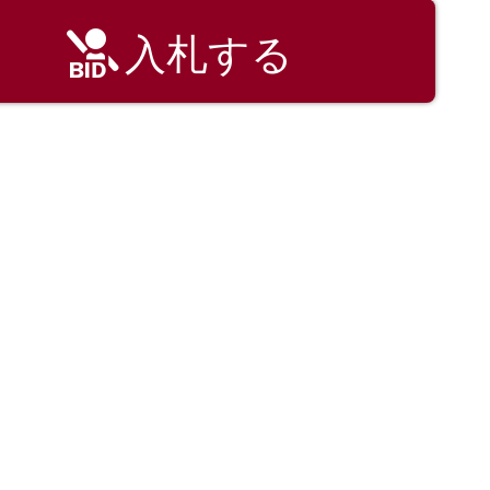
入札する
