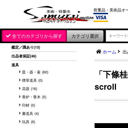
骨董品・美術品オ
カテゴリ選択
全てのカテゴリから探す
鑑定／識あり
(13)
出
ホーム
出品者保証
(46)
道具
「下條桂
皿・器・壷
(60)
煙草道具
(0)
scroll
花器
(16)
香炉・香木
(5)
印材
(0)
書道具
(4)
玩具
(6)