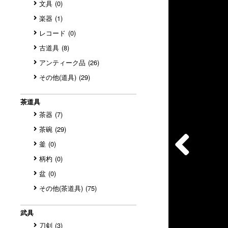
文具
(0)
楽器
(1)
レコード
(0)
古道具
(8)
アンティーク品
(26)
その他(道具)
(29)
茶道具
茶器
(7)
茶碗
(29)
釜
(0)
柄杓
(0)
盆
(0)
その他(茶道具)
(75)
武具
刀剣
(3)