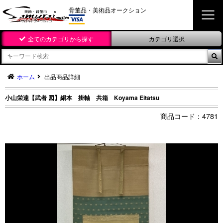
骨董品・美術品オークション
全てのカテゴリから探す
カテゴリ選択

ホーム
出品商品詳細
小山栄達【武者 図】絹本 掛軸 共箱 Koyama Eitatsu
4781