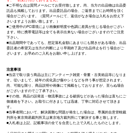
■
ご不明な点は質問メールにてお受付致します。尚、当方の出品物は出品委
託品も掲載しております。出品委託品の場合、ご返答までにお時間を頂く
場合がございます。（質問メールにて、返信がなき場合は入札をお控え下
さいますようお願い致します。）
■
ご使用中の
PC
環境により画像鮮明度や色調に差異が生じる場合がござい
ます。特に携帯電話等は全てを表示出来ない場合がございますのでご注意
下さい。
■
出品期間中であっても、想定落札金額にあまりにも開きがある場合、出品
委託者の希望又は当方の判断により早期終了及び出品停止を行う場合がご
ざいます。お早めのご入札をお願い申し上げます。
注意事項
■
当店で取り扱う商品は主にアンティーク雑貨・骨董・古美術品等になりま
す。従いまして、経年の劣化及び傷やシミなどを伴う事が想定されます。
尚、可能な限り、商品説明や画像にて掲載をしておりますが、至らぬ場合
がございますのでご了承下さい。
■
その他、商品の誤発送・物流事故による破損などがあった場合は直ちにご
御連絡を下さい。お取引に付きましては迅速、丁寧に対応させて頂きま
す。
■
当事者間において、解決困難な問題が発生した場合は、専属的合意管轄裁
判所を東京簡易裁判所又は東京地方裁判所にて解決する事と致します。
■
入札者は上記、記載事項の全てを合意した上で入札したものとします。