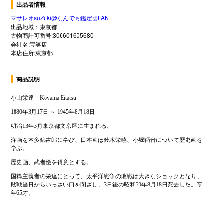
出品者情報
マサレオsuZuki@なんでも鑑定団FAN
出品地域：東京都
古物商許可番号:306601605680
会社名:宝笑店
本店住所:東京都
商品説明