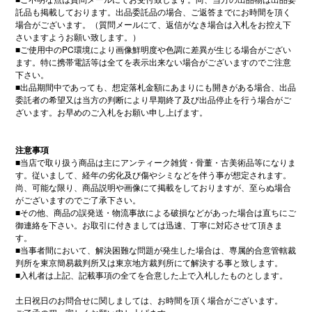
託品も掲載しております。出品委託品の場合、ご返答までにお時間を頂く
場合がございます。（質問メールにて、返信がなき場合は入札をお控え下
さいますようお願い致します。）
■
ご使用中の
PC
環境により画像鮮明度や色調に差異が生じる場合がござい
ます。特に携帯電話等は全てを表示出来ない場合がございますのでご注意
下さい。
■
出品期間中であっても、想定落札金額にあまりにも開きがある場合、出品
委託者の希望又は当方の判断により早期終了及び出品停止を行う場合がご
ざいます。お早めのご入札をお願い申し上げます。
注意事項
■
当店で取り扱う商品は主にアンティーク雑貨・骨董・古美術品等になりま
す。従いまして、経年の劣化及び傷やシミなどを伴う事が想定されます。
尚、可能な限り、商品説明や画像にて掲載をしておりますが、至らぬ場合
がございますのでご了承下さい。
■
その他、商品の誤発送・物流事故による破損などがあった場合は直ちにご
御連絡を下さい。お取引に付きましては迅速、丁寧に対応させて頂きま
す。
■
当事者間において、解決困難な問題が発生した場合は、専属的合意管轄裁
判所を東京簡易裁判所又は東京地方裁判所にて解決する事と致します。
■
入札者は上記、記載事項の全てを合意した上で入札したものとします。
土日祝日のお問合せに関しましては、お時間を頂く場合がございます。