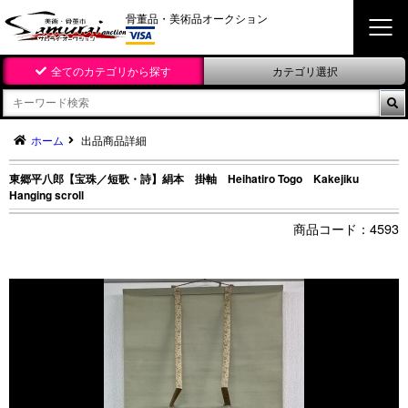
骨董品・美術品オークション
全てのカテゴリから探す
カテゴリ選択

ホーム
出品商品詳細
東郷平八郎【宝珠／短歌・詩】絹本 掛軸 Heihatiro Togo Kakejiku
Hanging scroll
4593