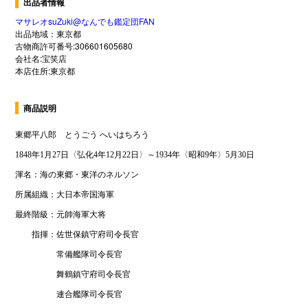
出品者情報
マサレオsuZuki@なんでも鑑定団FAN
出品地域：東京都
古物商許可番号:306601605680
会社名:宝笑店
本店住所:東京都
商品説明