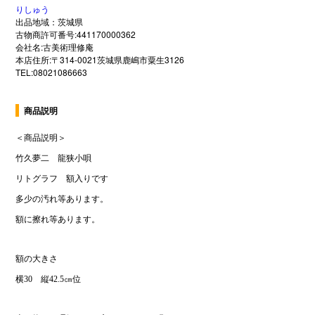
りしゅう
出品地域：茨城県
古物商許可番号:441170000362
会社名:古美術理修庵
本店住所:〒314-0021茨城県鹿嶋市粟生3126
TEL:08021086663
商品説明