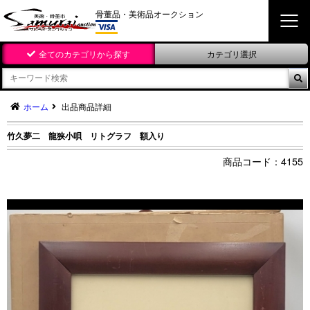
骨董品・美術品オークション
全てのカテゴリから探す
カテゴリ選択

ホーム
出品商品詳細
竹久夢二 龍狭小唄 リトグラフ 額入り
4155