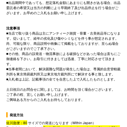
■
出品期間中であっても、想定落札金額にあまりにも開きがある場合、出品
委託者の希望又は当方の判断により早期終了及び出品停止を行う場合がご
ざいます。お早めのご入札をお願い申し上げます。
注意事項
■
当店で取り扱う商品は主にアンティーク雑貨・骨董・古美術品等になりま
す。従いまして、経年の劣化及び傷やシミなどを伴う事が想定されます。
尚、可能な限り、商品説明や画像にて掲載をしておりますが、至らぬ場合
がございますのでご了承下さい。
■
その他、商品の誤発送・物流事故による破損などがあった場合は直ちにご
御連絡を下さい。お取引に付きましては迅速、丁寧に対応させて頂きま
す。
■
当事者間において、解決困難な問題が発生した場合は、専属的合意管轄裁
判所を東京簡易裁判所又は東京地方裁判所にて解決する事と致します。
■
入札者は上記、記載事項の全てを合意した上で入札したものとします。
土日祝日のお問合せに関しましては、お時間を頂く場合がございます。
ご了承の程、宜しくお願い申し上げます。
ご興味ある方からのご入札をお待ちしております。
発送方法
佐川急便：80
サイズでの発送になります（
Within Japan
）