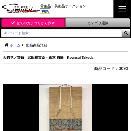
骨董品・美術品オークション
全てのカテゴリから探す
カテゴリ選択

ホーム
出品商品詳細
天狗党／首領 武田耕雲斎・紙本 肉筆 Kounsai Takeda
3090