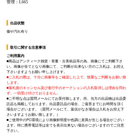
出品状態
傷や汚れ有り
取引に関する注意事項
ご利用案内
■
商品はアンティーク雑貨・骨董・古美術品等の為、画像にてご判断下さ
い。画像が全てとなり画像にて、ご判断が出来ない方のご入札は、お控え
下さいますようお願い申し上げます。
■
ご入札の際は、十分に画像等をご確認した上で、慎重なご判断をお願い致
します。
■
落札後のキャンセル及び進行中のオークションの入札取消しは理由を問わ
ず、一切受け付けておりません。
■
ご不明な点は質問メールにてお受付致します。尚、当方の出品物は出品委
託品も掲載しております。出品委託品の場合、ご返答までにお時間を頂く
場合がございます。（質問メールにて、返信がなき場合は入札をお控え下
さいますようお願い致します。）
■
ご使用中の
PC
環境により画像鮮明度や色調に差異が生じる場合がござい
ます。特に携帯電話等は全てを表示出来ない場合がございますのでご注意
下さい。