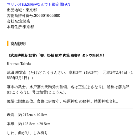
マサレオsuZuki@なんでも鑑定団FAN
出品地域：東京都
古物商許可番号:306601605680
会社名:宝笑店
本店住所:東京都
商品説明