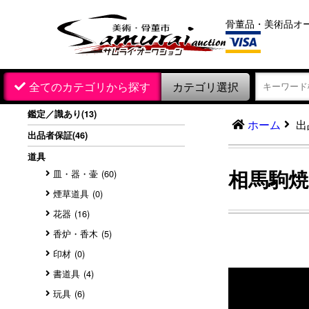
骨董品・美術品オ
カテゴリ選択
全てのカテゴリから探す
鑑定／識あり
(13)
出
ホーム
出品者保証
(46)
道具
相馬駒
皿・器・壷
(60)
煙草道具
(0)
花器
(16)
香炉・香木
(5)
印材
(0)
書道具
(4)
玩具
(6)