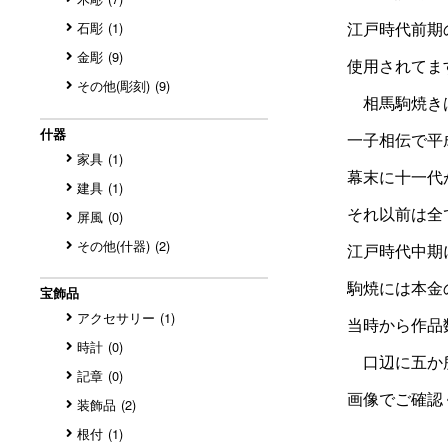
石彫
(1)
金彫
(9)
その他(彫刻)
(9)
什器
家具
(1)
建具
(1)
屏風
(0)
その他(什器)
(2)
宝飾品
アクセサリー
(1)
時計
(0)
記章
(0)
装飾品
(2)
根付
(1)