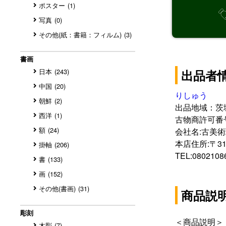
ポスター
(1)
写真
(0)
その他(紙：書籍：フィルム)
(3)
書画
日本
(243)
出品者
中国
(20)
りしゅう
朝鮮
(2)
出品地域：茨
西洋
(1)
古物商許可番号:4
額
(24)
会社名:古美
本店住所:〒31
掛軸
(206)
TEL:0802108
書
(133)
画
(152)
その他(書画)
(31)
商品説
彫刻
木彫
(7)