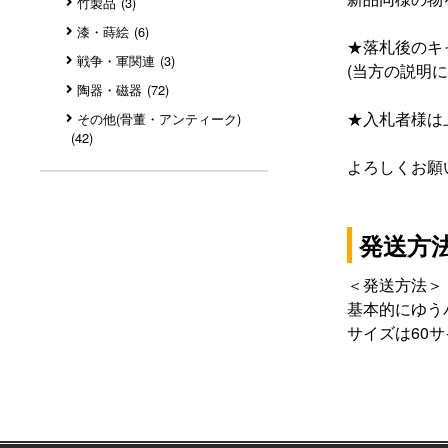
竹製品
(3)
漆・蒔絵
(6)
★落札後のキ
戦争・軍関連
(3)
(当方の説明
陶器・磁器
(72)
★入札者様は
その他(骨董・アンティーク)
(42)
よろしくお願
発送方
＜発送方法＞
基本的にゆう
サイズは60