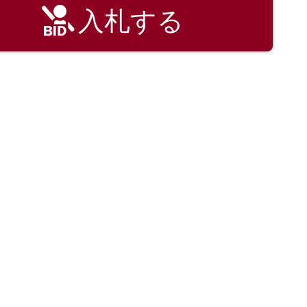
入札する
