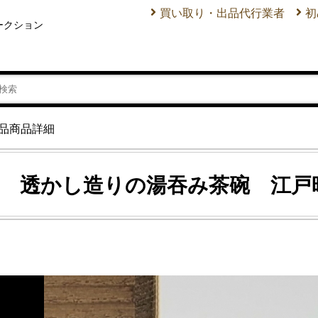
買い取り・出品代行業者
初
ークション
品商品詳細
焼 透かし造りの湯吞み茶碗 江