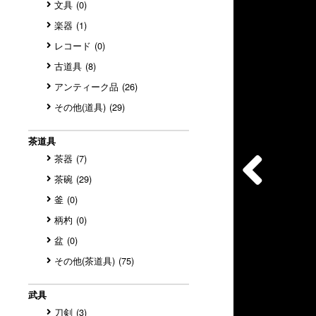
文具
(0)
楽器
(1)
レコード
(0)
古道具
(8)
アンティーク品
(26)
その他(道具)
(29)
茶道具
茶器
(7)
茶碗
(29)
釜
(0)
柄杓
(0)
盆
(0)
その他(茶道具)
(75)
武具
刀剣
(3)