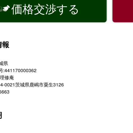
価格交渉する

情報
城県
41170000362
術理修庵
4-0021茨城県鹿嶋市粟生3126
6663
明