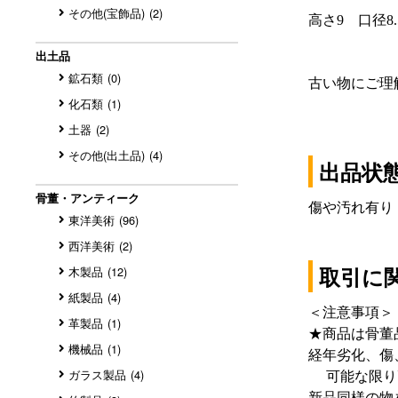
その他(宝飾品)
(2)
出土品
鉱石類
(0)
化石類
(1)
土器
(2)
その他(出土品)
(4)
出品状
骨董・アンティーク
傷や汚れ有り
東洋美術
(96)
西洋美術
(2)
取引に
木製品
(12)
紙製品
(4)
＜注意事項＞
革製品
(1)
★商品は骨董
機械品
(1)
経年劣化、
可能な限り画
ガラス製品
(4)
新品同様の物