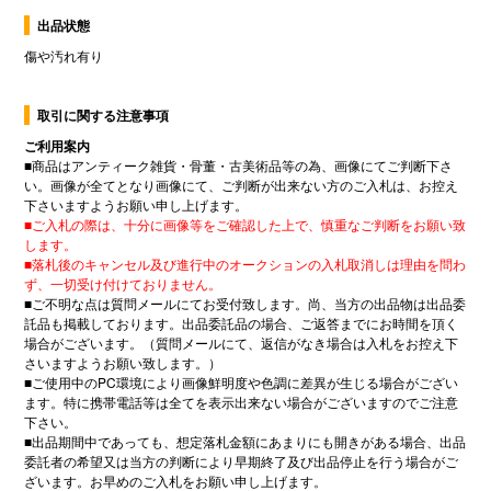
出品状態
傷や汚れ有り
取引に関する注意事項
ご利用案内
■
商品はアンティーク雑貨・骨董・古美術品等の為、画像にてご判断下さ
い。画像が全てとなり画像にて、ご判断が出来ない方のご入札は、お控え
下さいますようお願い申し上げます。
■
ご入札の際は、十分に画像等をご確認した上で、慎重なご判断をお願い致
します。
■
落札後のキャンセル及び進行中のオークションの入札取消しは理由を問わ
ず、一切受け付けておりません。
■
ご不明な点は質問メールにてお受付致します。尚、当方の出品物は出品委
託品も掲載しております。出品委託品の場合、ご返答までにお時間を頂く
場合がございます。（質問メールにて、返信がなき場合は入札をお控え下
さいますようお願い致します。）
■
ご使用中の
PC
環境により画像鮮明度や色調に差異が生じる場合がござい
ます。特に携帯電話等は全てを表示出来ない場合がございますのでご注意
下さい。
■
出品期間中であっても、想定落札金額にあまりにも開きがある場合、出品
委託者の希望又は当方の判断により早期終了及び出品停止を行う場合がご
ざいます。お早めのご入札をお願い申し上げます。