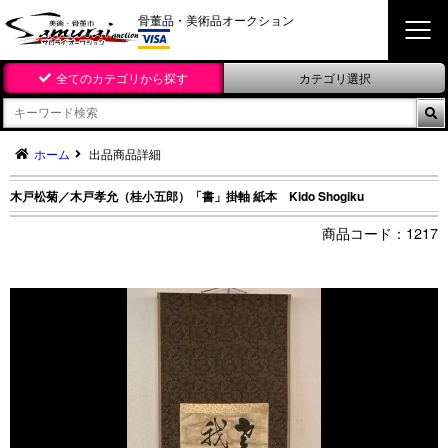
骨董品・美術品オークション
全てのカテゴリから探す
カテゴリ選択

ホーム
出品商品詳細
木戸松菊／木戸孝允（桂小五郎）「書」掛軸 紙本 Kido Shogiku
1217