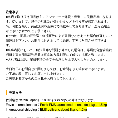
注意事項
■
当店で取り扱う商品は主にアンティーク雑貨・骨董・古美術品等になりま
す。従いまして、経年の劣化及び傷やシミなどを伴う事が想定されます。
尚、可能な限り、商品説明や画像にて掲載をしておりますが、至らぬ場合
がございますのでご了承下さい。
■
その他、商品の誤発送・物流事故による破損などがあった場合は直ちにご
御連絡を下さい。お取引に付きましては迅速、丁寧に対応させて頂きま
す。
■
当事者間において、解決困難な問題が発生した場合は、専属的合意管轄裁
判所を東京簡易裁判所又は東京地方裁判所にて解決する事と致します。
■
入札者は上記、記載事項の全てを合意した上で入札したものとします。
土日祝日のお問合せに関しましては、お時間を頂く場合がございます。
ご了承の程、宜しくお願い申し上げます。
ご興味ある方からのご入札をお待ちしております。
発送方法
佐川急便
(within Japan
）：80
サイズ
(size)
での発送になります。
Envío internacionales //
Envío EMS: aproximadamente de 1
kg a 1.5
kg
International shipping //
EMS delivery: about 1k
g to 1.5
kg