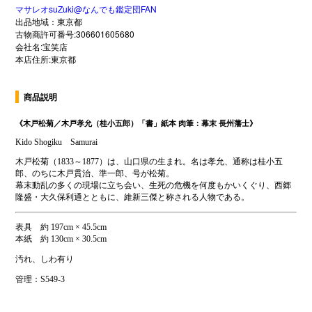
マサレオsuZuki@なんでも鑑定団FAN
出品地域：東京都
古物商許可番号:306601605680
会社名:宝笑店
本店住所:東京都
商品説明